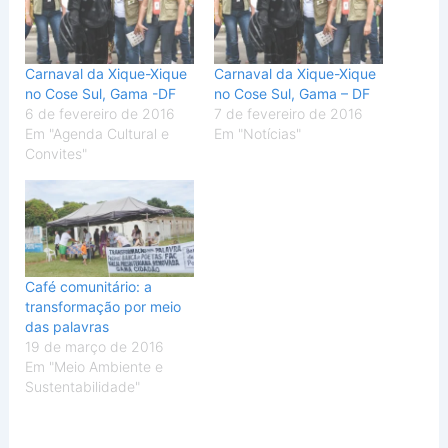
Carnaval da Xique-Xique
Carnaval da Xique-Xique
no Cose Sul, Gama -DF
no Cose Sul, Gama – DF
6 de fevereiro de 2016
7 de fevereiro de 2016
Em "Agenda Cultural e
Em "Notícias"
Convites"
Café comunitário: a
transformação por meio
das palavras
19 de março de 2016
Em "Meio Ambiente e
Sustentabilidade"