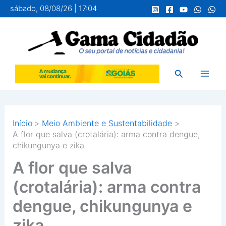
Ir
sábado, 08/08/26 | 17:04
para
o
conteúdo
Pesquisar
Início
Meio Ambiente e Sustentabilidade
A flor que salva (crotalária): arma contra dengue,
chikungunya e zika
A flor que salva
(crotalária): arma contra
dengue, chikungunya e
zika