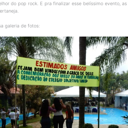
lhor do pop rock. E pra finalizar esse belíssimo evento, as
ertaneja.
a galeria de fotos: