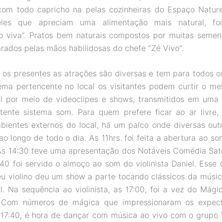
com todo capricho na pelas cozinheiras do Espaço Nature
les que apreciam uma alimentação mais natural, fo
o viva”. Pratos bem naturais compostos por muitas semen
arados pelas mãos habilidosas do chefe “Zé Vivo”.
 os presentes as atrações são diversas e tem para todos o
ema pertencente no local os visitantes podem curtir o me
al por meio de videoclipes e shows, transmitidos em uma
ente sistema som. Para quem prefere ficar ao ar livre
bientes externos do local, há um palco onde diversas out
o longo de todo o dia. As 11hrs. foi feita a abertura ao s
 As 14:30 teve uma apresentação dos Notáveis Comédia Sa
:40 foi servido o almoço ao som do violinista Daniel. Ess
eu violino deu um show a parte tocando clássicos da músic
al. Na sequência ao violinista, as 17:00, foi a vez do Mági
. Com números de mágica que impressionaram os expec
 17:40, é hora de dançar com música ao vivo com o grupo 