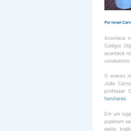
Por
Israel Car
Acontece n
Colégio Obj
acontece no
condomínio 
O evento in
João Carlo
professor
familiares
.
Em um luga
puderam sab
estilo tra