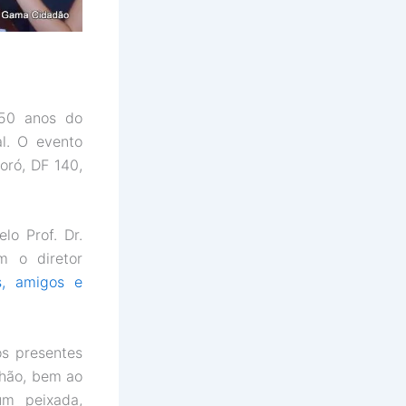
 50 anos do
al. O evento
oró, DF 140,
lo Prof. Dr.
m o diretor
es, amigos e
s presentes
chão, bem ao
um peixada,