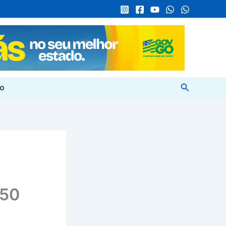
Pesquisar
to
 50