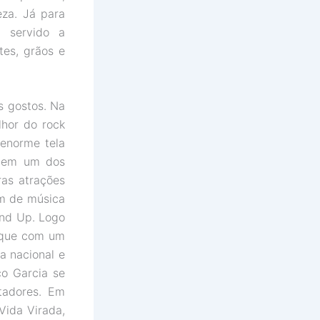
za. Já para
i servido a
tes, grãos e
s gostos. Na
lhor do rock
 enorme tela
, em um dos
ras atrações
om de música
tnd Up. Logo
e que com um
a nacional e
co Garcia se
tadores. Em
Vida Virada,