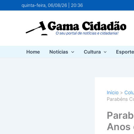
Ir
quinta-feira, 06/08/26 | 20:36
para
o
conteúdo
Home
Notícias
Cultura
Esport
Início
Colu
Parabéns Co
Parab
Anos 