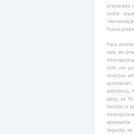
preparada 
todos aque
“alimentaçã
frutas prep
Para animar
sala de cin
internacion
com um pot
diversos am
acontecem a
eletrônica.
após, as 15
teclado e s
internacion
apresentar
seguida, as