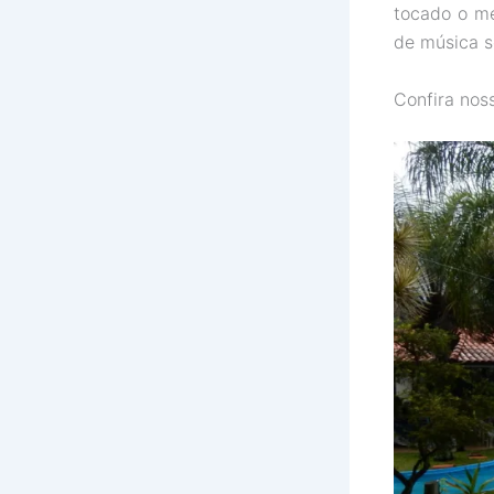
tocado o me
de música s
Confira noss