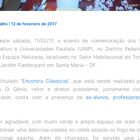
valho
/
12 de fevereiro de 2017
este sábado, 11/02/17, o evento de comemoração dos
etivo e Universidades Paulista (UNIP), no Distrito Feder
 Espaço Natureza, localizado no Setor Habitacional do Tor
Jardim Flamboyant em Santa Maria – DF.
titulado “
Encontro Clássicos
”, que está sendo realizado pe
s Di Gênio, reitor e diretor presidente, juntamente co
 César, conta com a presença de
ex-alunos, professor
r agradável, com muito verde e amplo espaço de lazer o
orear uma deliciosa costela no rolete assada no fogo de 
dicional gaúcho. Além do churrasco, foi servido uma 