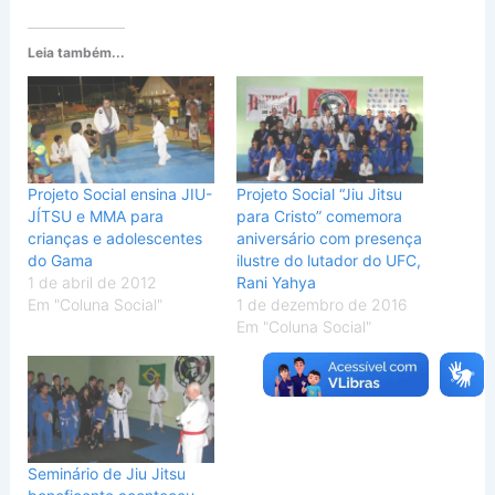
Leia também...
Projeto Social ensina JIU-
Projeto Social “Jiu Jitsu
JÍTSU e MMA para
para Cristo” comemora
crianças e adolescentes
aniversário com presença
do Gama
ilustre do lutador do UFC,
1 de abril de 2012
Rani Yahya
Em "Coluna Social"
1 de dezembro de 2016
Em "Coluna Social"
Seminário de Jiu Jitsu