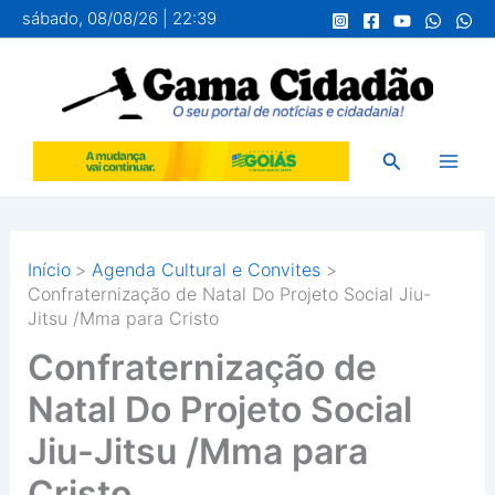
Ir
sábado, 08/08/26 | 22:39
para
o
conteúdo
Pesquisar
Início
Agenda Cultural e Convites
Confraternização de Natal Do Projeto Social Jiu-
Jitsu /Mma para Cristo
Confraternização de
Natal Do Projeto Social
Jiu-Jitsu /Mma para
Cristo