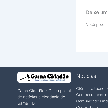
Deixe um
Você precis
Notícias
Ciência e tecnolo
Gama Cidadão - O seu portal
Comportamento
de notícias e cidadania do
Comunidades ind
Gama - DF
Curiosidade