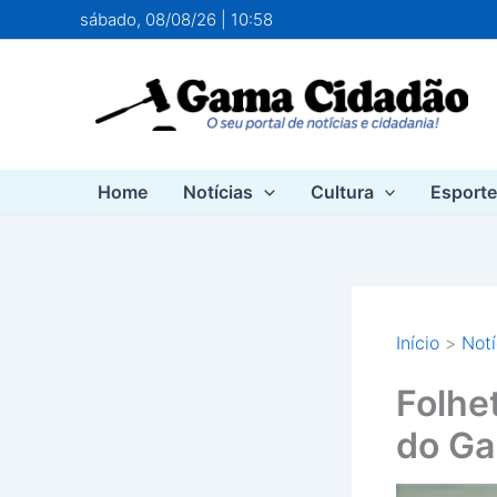
Ir
sábado, 08/08/26 | 10:58
para
o
conteúdo
Home
Notícias
Cultura
Esport
Início
Notí
Folhe
do G