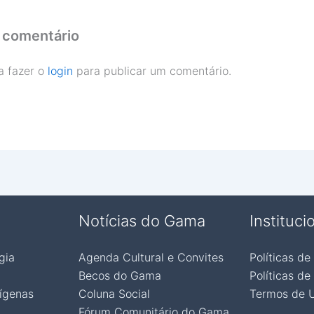
 comentário
a fazer o
login
para publicar um comentário.
Notícias do Gama
Instituci
gia
Agenda Cultural e Convites
Políticas de
Becos do Gama
Políticas de
ígenas
Coluna Social
Termos de 
Fórum Comunitário do Gama