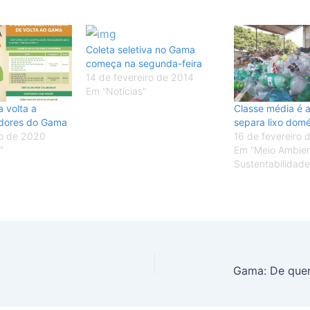
Coleta seletiva no Gama
começa na segunda-feira
14 de fevereiro de 2014
Em "Notícias"
a volta a
Classe média é 
dores do Gama
separa lixo domé
o de 2020
16 de fevereiro 
"
Em "Meio Ambien
Sustentabilidade
Gama: De que