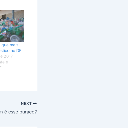
a que mais
stico no DF
de 2017
te e
"
NEXT
m é esse buraco?