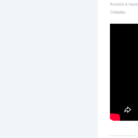
Assista à rep
Cidadão: