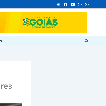
Pesquisar
to
res