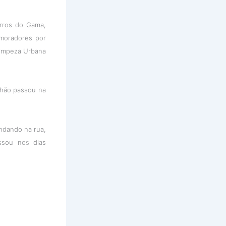
irros do Gama,
moradores por
Limpeza Urbana
nhão passou na
ndando na rua,
ssou nos dias