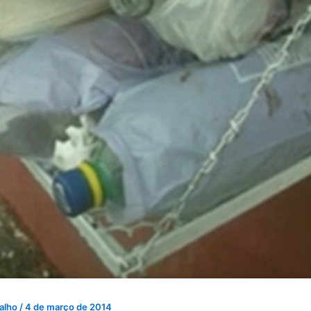
valho
/
4 de março de 2014