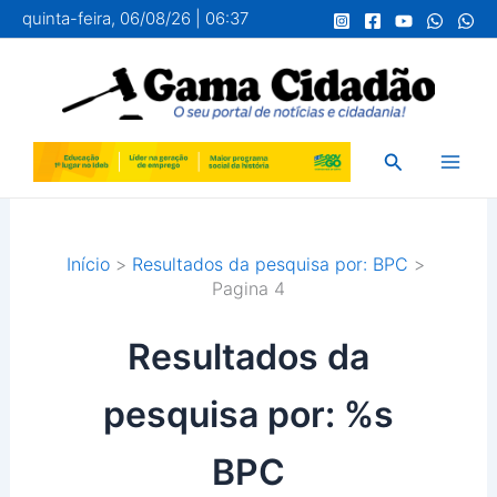
Ir
quinta-feira, 06/08/26 | 06:37
para
o
conteúdo
Pesquisar
Início
Resultados da pesquisa por: BPC
Pagina 4
Resultados da
pesquisa por: %s
BPC