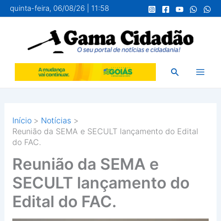
Ir
quinta-feira, 06/08/26 | 11:58
para
o
conteúdo
Pesquisar
Início
Notícias
Reunião da SEMA e SECULT lançamento do Edital
do FAC.
Reunião da SEMA e
SECULT lançamento do
Edital do FAC.