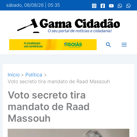
Ir
sábado, 08/08/26 | 05:35
para
o
conteúdo
Pesquisar
Início
Política
Voto secreto tira mandato de Raad Massouh
Voto secreto tira
mandato de Raad
Massouh