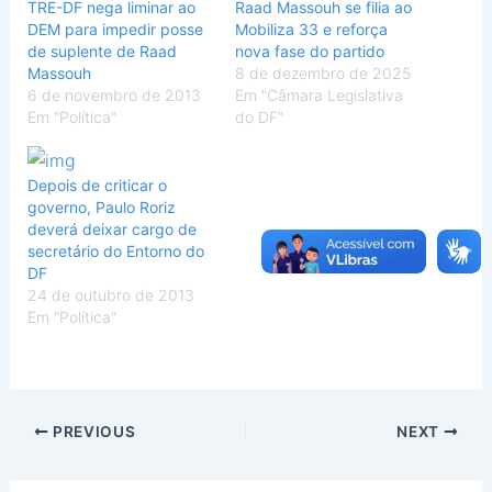
TRE-DF nega liminar ao
Raad Massouh se filia ao
DEM para impedir posse
Mobiliza 33 e reforça
de suplente de Raad
nova fase do partido
Massouh
8 de dezembro de 2025
6 de novembro de 2013
Em "Câmara Legislativa
Em "Política"
do DF"
Depois de criticar o
governo, Paulo Roriz
deverá deixar cargo de
secretário do Entorno do
DF
24 de outubro de 2013
Em "Política"
PREVIOUS
NEXT