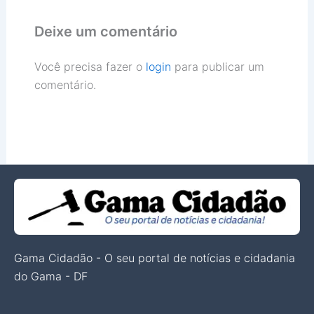
Deixe um comentário
Você precisa fazer o
login
para publicar um
comentário.
Gama Cidadão - O seu portal de notícias e cidadania
do Gama - DF