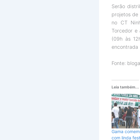
Serão distr
projetos de
no CT Ninh
Torcedor e 
(09h às 12h
encontrada p
Fonte: blog
Leia também...
Gama comemo
com linda fes