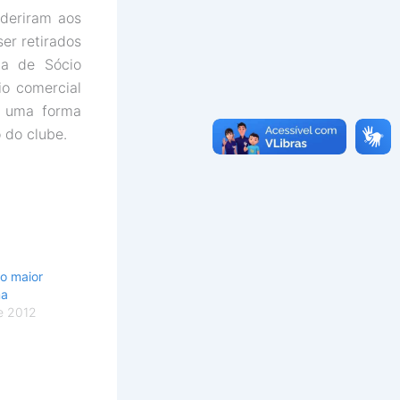
aderiram aos
er retirados
ha de Sócio
io comercial
oi uma forma
 do clube.
 o maior
ma
e 2012