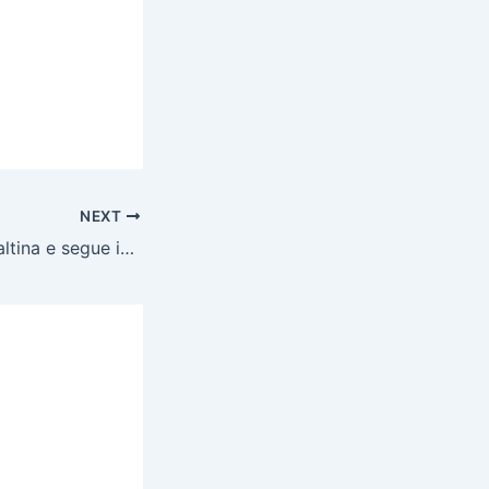
NEXT
Gama vence Planaltina e segue invicto