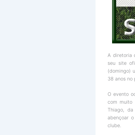
A diretori
seu site o
(domingo) 
38 anos no 
O evento oc
com muito 
Thiago, da
abençoar o 
clube.