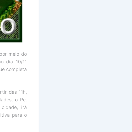
por meio do
o dia 10/11
ue completa
tir das 11h,
ades, o Pe.
cidade, irá
itiva para o