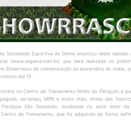
a da Sociedade Esportiva do Gama anunciou neste sábado 
ficial (www.segama.com.br) que será realizada no próxim
um Showrrasco de comemoração ao aniversário do clube, q
próximo dia 15.
orrerá no Centro de Treinamento Ninho do Periquito a par
pagode, sertanejo, MPB e muito mais. Antes das festivid
 Paróquia São Sebastião, localizada no setor leste da 
Centro de Treinamento, que foi adquirido de forma defin