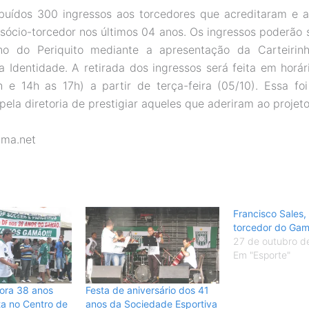
ibuídos 300 ingressos aos torcedores que acreditaram e 
 sócio-torcedor nos últimos 04 anos. Os ingressos poderão s
o do Periquito mediante a apresentação da Carteirin
a Identidade. A retirada dos ingressos será feita em horár
 e 14h as 17h) a partir de terça-feira (05/10). Essa f
ela diretoria de prestigiar aqueles que aderiram ao projeto
ama.net
Francisco Sales,
torcedor do Ga
27 de outubro d
Em "Esporte"
ra 38 anos
Festa de aniversário dos 41
ta no Centro de
anos da Sociedade Esportiva