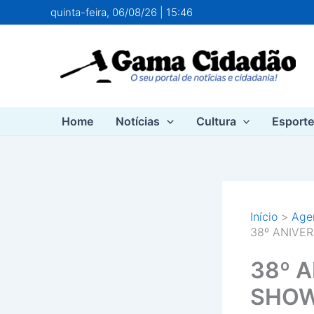
Ir
quinta-feira, 06/08/26 | 15:46
para
o
conteúdo
Home
Notícias
Cultura
Esport
Início
Agen
38º ANIVE
38º 
SHO