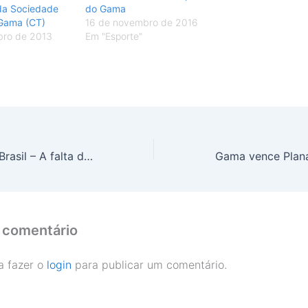
da Sociedade
do Gama
 Gama (CT)
16 de novembro de 2016
bro de 2013
Em "Esporte"
A Nova Cara do Brasil – A falta de rumo para conter os black blocs
 comentário
a fazer o
login
para publicar um comentário.