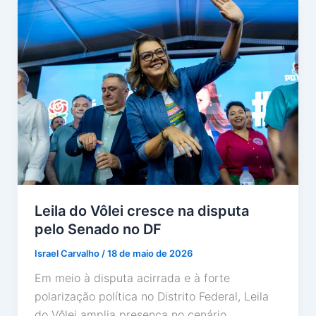
Leila do Vôlei cresce na disputa
pelo Senado no DF
Israel Carvalho
/
18 de maio de 2026
Em meio à disputa acirrada e à forte
polarização política no Distrito Federal, Leila
do Vôlei amplia presença no cenário