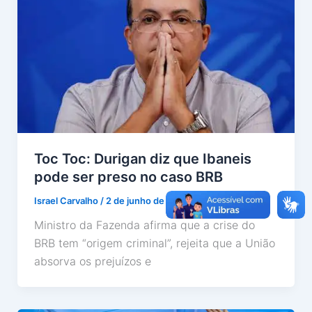
Toc Toc: Durigan diz que Ibaneis
pode ser preso no caso BRB
Israel Carvalho
/
2 de junho de 2026
Ministro da Fazenda afirma que a crise do
BRB tem “origem criminal”, rejeita que a União
absorva os prejuízos e