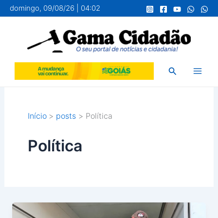
Ir
domingo, 09/08/26 | 04:02
para
o
conteúdo
Pesquisar
Início
posts
Política
Política