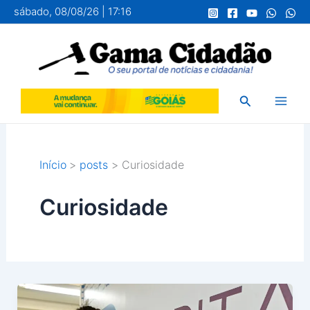
Ir
sábado, 08/08/26 | 17:16
para
o
conteúdo
Pesquisar
Início
posts
Curiosidade
Curiosidade