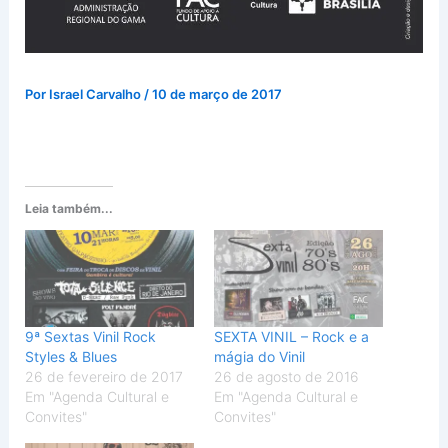
Por
Israel Carvalho
/
10 de março de 2017
Leia também...
9ª Sextas Vinil Rock
SEXTA VINIL – Rock e a
Styles & Blues
mágia do Vinil
26 de fevereiro de 2017
26 de agosto de 2016
Em "Agenda Cultural e
Em "Agenda Cultural e
Convites"
Convites"