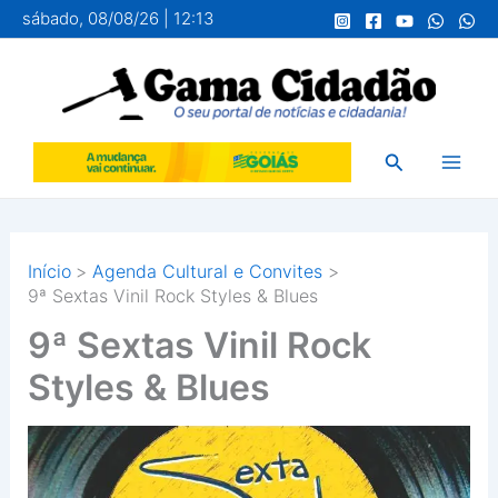
Ir
sábado, 08/08/26 | 12:13
para
o
conteúdo
Pesquisar
Início
Agenda Cultural e Convites
9ª Sextas Vinil Rock Styles & Blues
9ª Sextas Vinil Rock
Styles & Blues