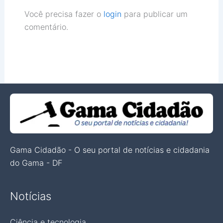
Você precisa fazer o
login
para publicar um
comentário.
Gama Cidadão - O seu portal de notícias e cidadania
do Gama - DF
Notícias
Ciência e tecnologia