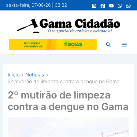
Ir
sexta-feira, 07/08/26 | 03:32
para
o
conteúdo
Pesquisar
Início
Notícias
2º mutirão de limpeza contra a dengue no Gama
2º mutirão de limpeza
contra a dengue no Gama