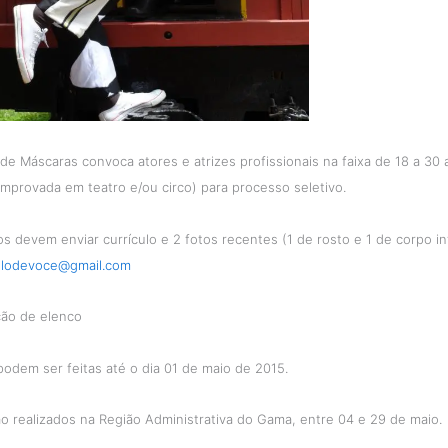
de Máscaras convoca atores e atrizes profissionais na faixa de 18 a 30
mprovada em teatro e/ou circo) para processo seletivo.
s devem enviar currículo e 2 fotos recentes (1 de rosto e 1 de corpo in
ulodevoce@gmail.com
ção de elenco
podem ser feitas até o dia 01 de maio de 2015.
o realizados na Região Administrativa do Gama, entre 04 e 29 de maio.