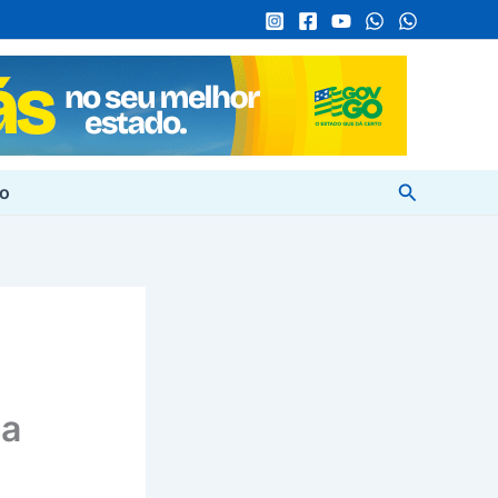
Pesquisar
to
ca