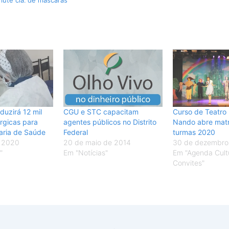
uzirá 12 mil
CGU e STC capacitam
Curso de Teatro 
rgicas para
agentes públicos no Distrito
Nando abre matr
aria de Saúde
Federal
turmas 2020
e 2020
20 de maio de 2014
30 de dezembro
"
Em "Notícias"
Em "Agenda Cultu
Convites"