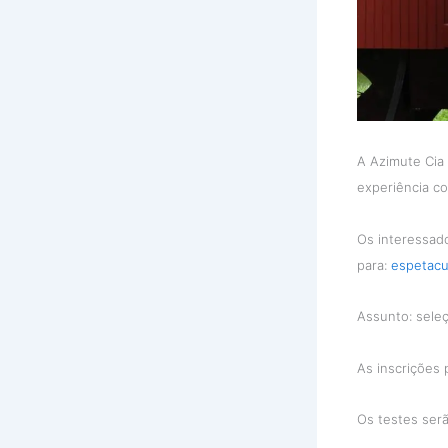
A Azimute Cia 
experiência co
Os interessado
para:
espetac
Assunto: sele
As inscrições 
Os testes serã