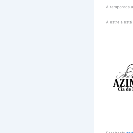
A temporada ac
A estreia está
Facebook:
azi