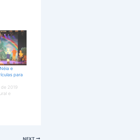
Néia e
ículas para
 de 2019
ral e
NEXT