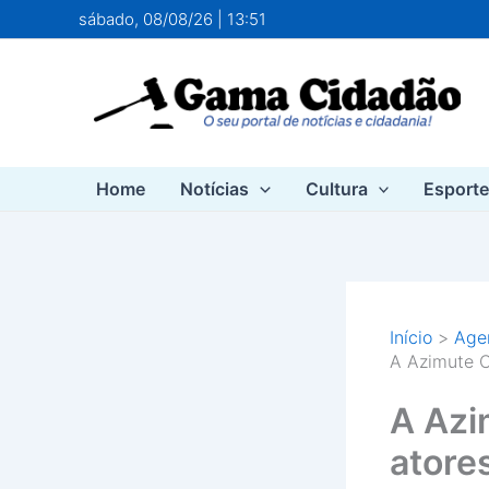
Ir
sábado, 08/08/26 | 13:51
para
o
conteúdo
Home
Notícias
Cultura
Esport
Início
Agen
A Azimute C
A Azi
atores