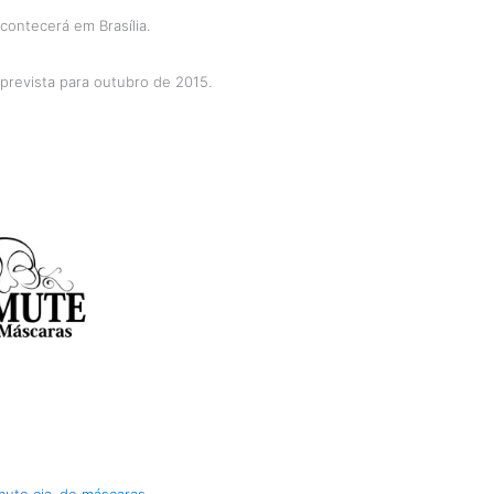
ontecerá em Brasília.
 prevista para outubro de 2015.
mute cia. de máscaras