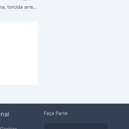
Para apoiar o Gama, torcida arrecada doações para festa neste sábado (18)
onal
Faça Parte