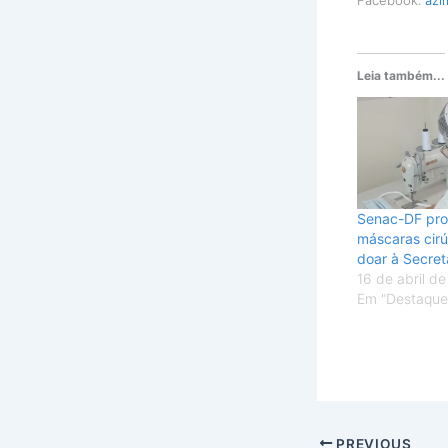
Leia também...
Senac-DF prod
máscaras cirú
doar à Secret
16 de abril d
Em "Destaque
PREVIOUS