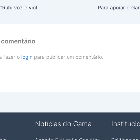
Show Roube-me “Rubi voz e violão” no Cia de Teatro Semente
 comentário
a fazer o
login
para publicar um comentário.
Notícias do Gama
Instituci