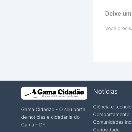
Deixe um
Você precis
Notícias
Ciência e tecnolo
Gama Cidadão - O seu portal
Comportamento
de notícias e cidadania do
Comunidades ind
Gama - DF
Curiosidade