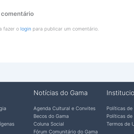
 comentário
a fazer o
login
para publicar um comentário.
Notícias do Gama
Instituci
gia
Agenda Cultural e Convites
Políticas de
Becos do Gama
Políticas de
ígenas
Coluna Social
Termos de 
Fórum Comunitário do Gama