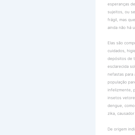
esperanças de 
sujeitos, ou s
frágil, mas q
ainda não há u
Elas são comp
cuidados, higi
depósitos de 
esclarecida s
nefastas para 
população pare
infelizmente, p
insetos vetor
dengue, como 
zika, causador
De origem ind