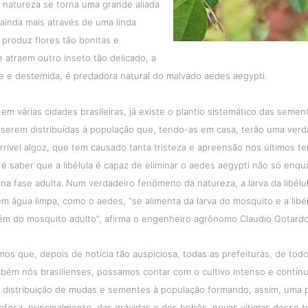
a natureza se torna uma grande aliada
ainda mais através de uma linda
produz flores tão bonitas e
 atraem outro inseto tão delicado, a
nte e destemida, é predadora natural do malvado aedes aegypti.
m várias cidades brasileiras, já existe o plantio sistemático das semen
a serem distribuídas à população que, tendo-as em casa, terão uma verd
rrível algoz, que tem causado tanta tristeza e apreensão nos últimos t
é saber que a libélula é capaz de eliminar o aedes aegypti não só enqua
 fase adulta. Num verdadeiro fenômeno da natureza, a larva da libélul
m água limpa, como o aedes, “se alimenta da larva do mosquito e a libél
ém do mosquito adulto”, afirma o engenheiro agrônomo Claudio Gotardo
mos que, depois de notícia tão auspiciosa, todas as prefeituras, de tod
mbém nós brasilienses, possamos contar com o cultivo intenso e contín
om distribuição de mudas e sementes à população formando, assim, uma
fesa, principalmente, das grávidas e dos bebês, novas vítimas desse te