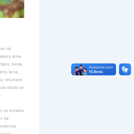
tes da
adeira arma
empos. Ainda
nto larva,
a, resultado
ula adulta se
.
os os estados
uo da
 poderosa
rrível