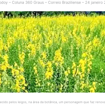
odoy – Coluna 360 Graus – Correio Braziliense – 24 janeiro
ecido pelos leigos, na área da botânica, um personagem que faz renova