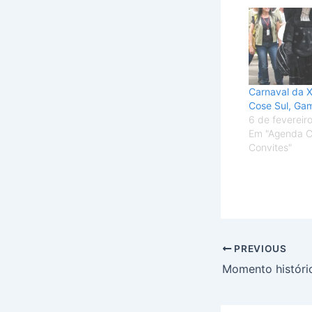
Carnaval da X
Cose Sul, Ga
6 de fevereir
Em "Agenda Cu
Convites"
PREVIOUS