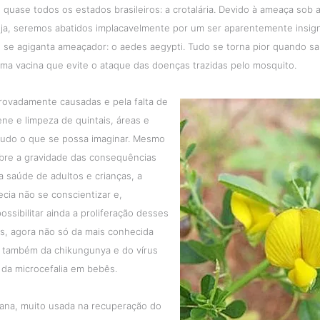
quase todos os estados brasileiros: a crotalária. Devido à ameaça sob 
eja, seremos abatidos implacavelmente por um ser aparentemente insign
ue se agiganta ameaçador: o aedes aegypti. Tudo se torna pior quando 
ma vacina que evite o ataque das doenças trazidas pelo mosquito.
rovadamente causadas e pela falta de
ene e limpeza de quintais, áreas e
tudo o que se possa imaginar. Mesmo
obre a gravidade das consequências
a saúde de adultos e crianças, a
cia não se conscientizar e,
ossibilitar ainda a proliferação desses
es, agora não só da mais conhecida
também da chikungunya e do vírus
 da microcefalia em bebês.
iana, muito usada na recuperação do