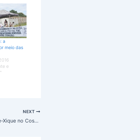
: a
or meio das
2016
te e
"
NEXT
Carnaval da Xique-Xique no Cose Sul, Gama -DF