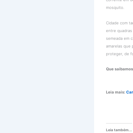
mosquito.
Cidade com tan
entre quadras 
semeada em ca
amarelas que p
proteger, de f
Que saibamos 
Leia mais:
Car
Leia também...