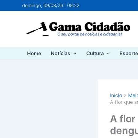
Ir
domingo, 09/08/26 | 09:22
para
o
conteúdo
Home
Notícias
Cultura
Esport
Início
Meio
A flor que s
A flor
dengu