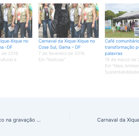
ique-Xique no
Carnaval da Xique-Xique no
Café comunitário
ma -DF
Cose Sul, Gama – DF
transformação p
o de 2016
7 de fevereiro de 2016
palavras
ltural e
Em "Notícias"
19 de março de 
Em "Meio Ambien
Sustentabilidade
Momento histórico na gravação do programa de TV da Rede Sustentabilidade DF