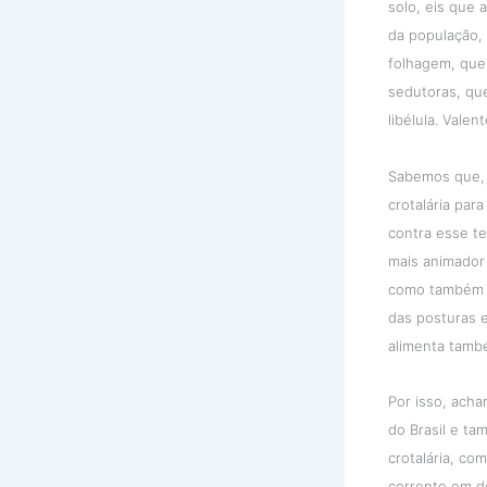
solo, eis que 
da população, 
folhagem, que 
sedutoras, que
libélula. Vale
Sabemos que, e
crotalária par
contra esse te
mais animador 
como também na
das posturas e
alimenta tamb
Por isso, acha
do Brasil e ta
crotalária, c
corrente em de