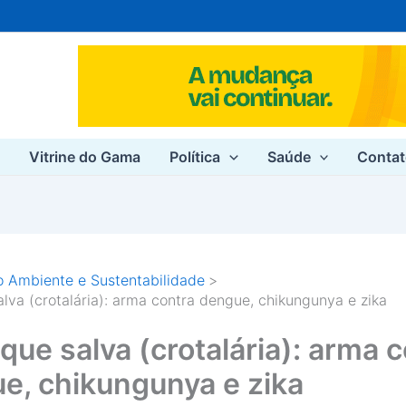
e
Vitrine do Gama
Política
Saúde
Conta
 Ambiente e Sustentabilidade
alva (crotalária): arma contra dengue, chikungunya e zika
 que salva (crotalária): arma 
e, chikungunya e zika