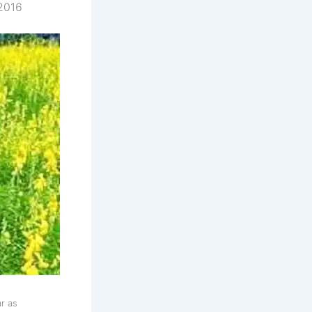
 2016
r as