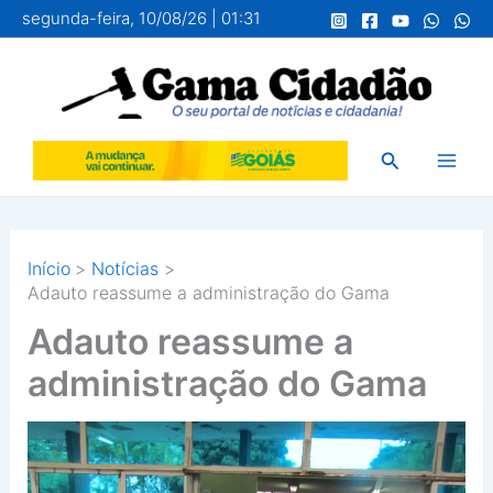
Ir
segunda-feira, 10/08/26 | 01:31
para
o
conteúdo
Pesquisar
Início
Notícias
Adauto reassume a administração do Gama
Adauto reassume a
administração do Gama