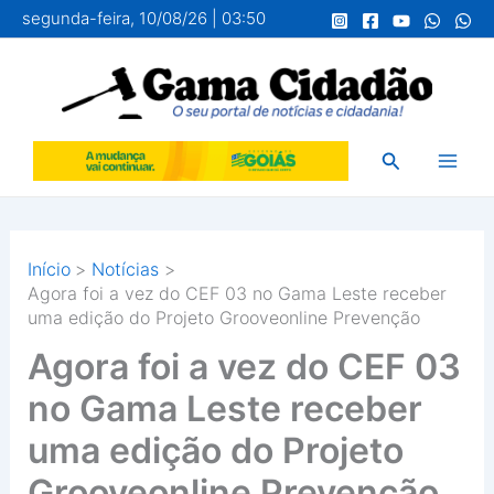
Ir
segunda-feira, 10/08/26 | 03:50
para
o
conteúdo
Pesquisar
Início
Notícias
Agora foi a vez do CEF 03 no Gama Leste receber
uma edição do Projeto Grooveonline Prevenção
Agora foi a vez do CEF 03
no Gama Leste receber
uma edição do Projeto
Grooveonline Prevenção