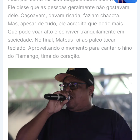
Ele disse que as pessoas geralmente não gostavam
dele. Caçoavam, davam risada, faziam chacota.
Mas, apesar de tudo, ele acredita que pode mais.
Que pode voar alto e conviver tranquilamente em
sociedade. No final, Mateus foi ao palco tocar
teclado. Aproveitando o momento para cantar o hino
do Flamengo, time do coração.