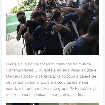
Lucas e sua banda tocaram clássicos da música
contemporânea. E durante a música Pesadão (Iza e
Marcelo Falcão) a cantora Elys colocou a galera de
pé, cantando junto. Logo em seguida ela e seu
marido cantaram músicas do grupo “O Rappa”. Elys
realizou uma dinâmica com a plateia, no final.