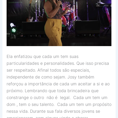
Ela enfatizou que cada um tem suas
particularidades e personalidades. Que isso precisa
ser respeitado. Afinal todos são especiais,
independente de como sejam. Josy também
reforçou a importância de cada um aceitar a si e ao
próximo. Lembrando que toda brincadeira que
constrange o outro não é legal. Cada um tem um
dom , tem o seu talento. Cada um tem um propósito
nessa vida. Durante sua fala diversos jovens se