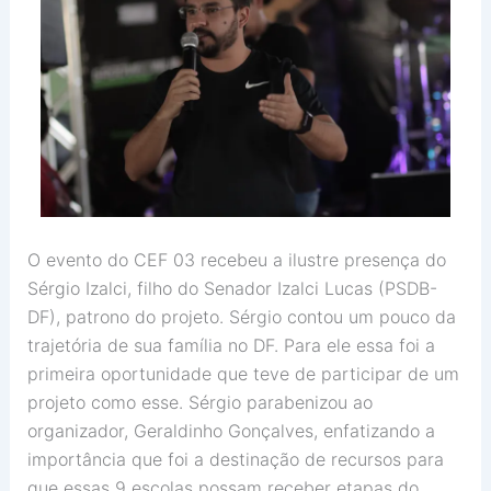
O evento do CEF 03 recebeu a ilustre presença do
Sérgio Izalci, filho do Senador Izalci Lucas (PSDB-
DF), patrono do projeto. Sérgio contou um pouco da
trajetória de sua família no DF. Para ele essa foi a
primeira oportunidade que teve de participar de um
projeto como esse. Sérgio parabenizou ao
organizador, Geraldinho Gonçalves, enfatizando a
importância que foi a destinação de recursos para
que essas 9 escolas possam receber etapas do