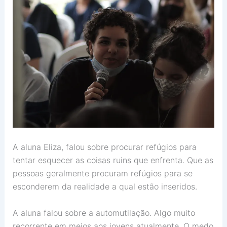
A aluna Eliza, falou sobre procurar refúgios para
tentar esquecer as coisas ruins que enfrenta. Que as
pessoas geralmente procuram refúgios para se
esconderem da realidade a qual estão inseridos.
A aluna falou sobre a automutilação. Algo muito
recorrente em meios aos jovens atualmente. O medo