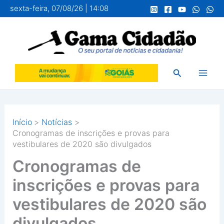
Ir
sexta-feira, 07/08/26 | 14:08
para
o
conteúdo
Pesquisar
Início
Notícias
Cronogramas de inscrições e provas para
vestibulares de 2020 são divulgados
Cronogramas de
inscrições e provas para
vestibulares de 2020 são
divulgados