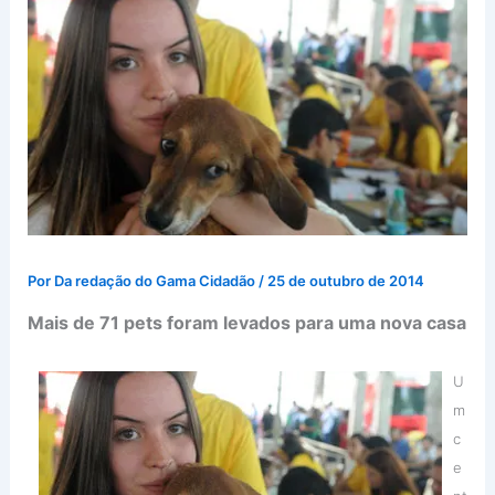
Por
Da redação do Gama Cidadão
/
25 de outubro de 2014
Mais de 71 pets foram levados para uma nova casa
U
m
c
e