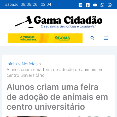
Ir
sábado, 08/08/26 | 02:04
para
o
conteúdo
Pesquisar
Início
Notícias
Alunos criam uma feira de adoção de animais em
centro universitário
Alunos criam uma feira
de adoção de animais em
centro universitário