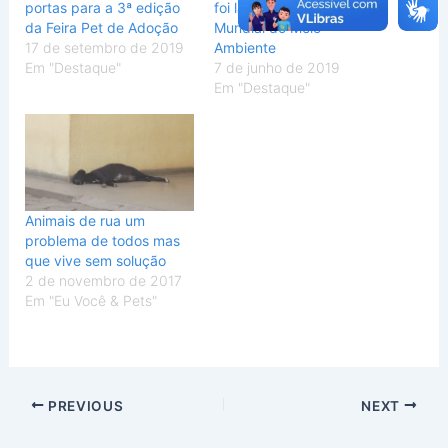
portas para a 3ª edição
foi lançada no Dia
da Feira Pet de Adoção
Mundial do Meio
17 de setembro de 2019
Ambiente
Em "Destaque"
7 de junho de 2019
Em "Destaque"
Animais de rua um
problema de todos mas
que vive sem solução
2 de novembro de 2017
Em "Eu Você & Pets"
PREVIOUS
NEXT