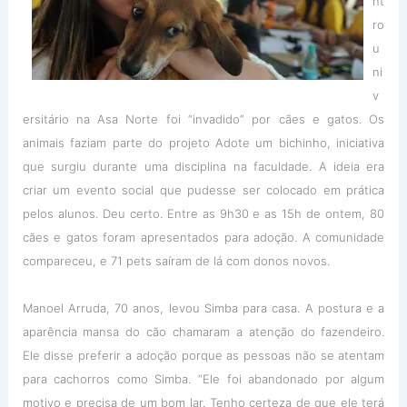
nt
ro
u
ni
v
ersitário na Asa Norte foi “invadido” por cães e gatos. Os
animais faziam parte do projeto Adote um bichinho, iniciativa
que surgiu durante uma disciplina na faculdade. A ideia era
criar um evento social que pudesse ser colocado em prática
pelos alunos. Deu certo. Entre as 9h30 e as 15h de ontem, 80
cães e gatos foram apresentados para adoção. A comunidade
compareceu, e 71 pets saíram de lá com donos novos.
Manoel Arruda, 70 anos, levou Simba para casa. A postura e a
aparência mansa do cão chamaram a atenção do fazendeiro.
Ele disse preferir a adoção porque as pessoas não se atentam
para cachorros como Simba. “Ele foi abandonado por algum
motivo e precisa de um bom lar. Tenho certeza de que ele terá