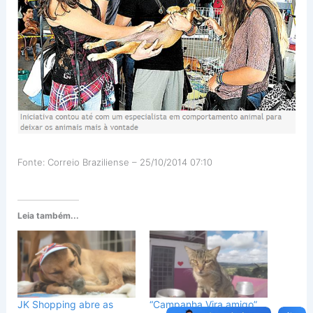
Fonte: Correio Braziliense –
25/10/2014 07:10
Leia também...
JK Shopping abre as
“Campanha Vira amigo”