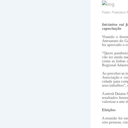
Fotos: Francisco 
Iniciativa vai 
capacitação
Visando o desen
Artesanato do 
foi aprovado o e
“
Quero parabeniz
vão ter ainda m
como as linhas 
Regional Adauto
Ao perceber as i
Associação e c
cidade para com
seus trabalhos”,
A artesã Daiana 
resultados fut
valorizar
a arte 
Eleições
A reunião foi en
oito
pessoas;
ci