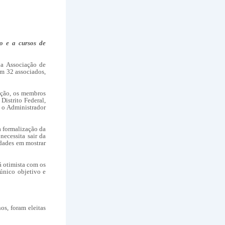
to e a cursos de
a
Associação de
om 32 associados,
iação, os membros
istrito Federal,
 o Administrador
a formalização da
ecessita sair da
idade
s
em mostrar
á otimista com os
nico objetivo e
os, foram eleitas