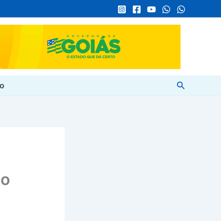
Pesquisar
to
ão