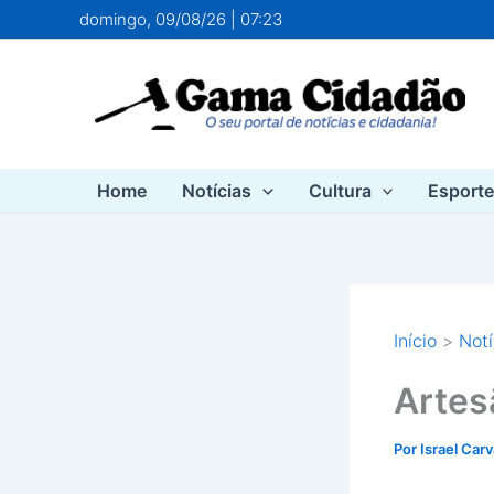
Ir
domingo, 09/08/26 | 07:23
para
o
conteúdo
Home
Notícias
Cultura
Esport
Início
Notí
Artes
Por
Israel Car