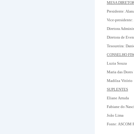
MESA DIRETO
Presidente: Ala
Vice-presidente:
Diretora Administ
Diretora de Eve
Tesoureira: Dani
CONSELHO FI
Luzia Souza
Maria das Dores 
Madilza Vitório
SUPLENTES
Eliane Arruda
Fabiane do Nasc
João Lima
Fonte: ASCOM R