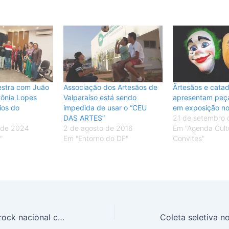
estra com Juão
Associação dos Artesãos de
Ãrtesãos e cata
tônia Lopes
Valparaíso está sendo
apresentam peças
ios do
impedida de usar o “CEU
em exposição n
DAS ARTES”
21 de setembro 
 de 2024
2 de agosto de 2016
Em "Agenda Cultu
"
Em "Entorno do DF"
Convites"
A excelência do rock nacional com “Banda RA-II”