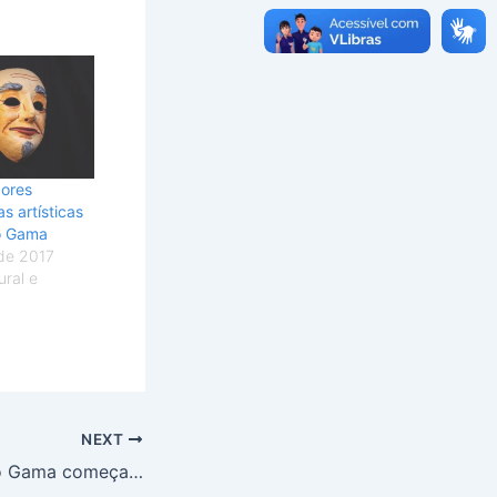
dores
 artísticas
o Gama
de 2017
ral e
NEXT
Coleta seletiva no Gama começa na segunda-feira