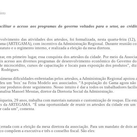
Neto
facilitar o acesso aos programas do governo voltados para o setor, ao crédi
volvimento das atividades d
os
artesãos, foi formalizada,
nesta quarta-feira (12),
Gama
(ARTEGAMA)
,
com incentivo da Administração Regional
.
D
urante reunião c
statuto
e
o regimento interno, e realizada a eleição da
mesa
diretora.
ar, em primeiro lugar, essa conquista dos artesãos da cidade. Por meio da Assoc
ais acesso aos diversos programas de desenvolvimento econômico do Governo do D
de microcrédito,
cursos
de
capacitação
e locais para exposição dos produtos”, diz
 Rodrigues.
númeras dificuldades enfrentadas pelos artesãos, a Administração Regional apoiou 
edeu um ‘box’ na Feira Modelo
aos associados
.
“
A população
do
Gama agora não n
prar
produtos d
este seguimento.
Nosso intuito é dar a t
odos
os trabalhadores
facil
analisa
Manoel Messias,
d
iretor da
Diretoria Social da Administração
.
Siqueira, 29 anos, trabalha com materiais naturais e customização de roupas. Ela est
uros da ARTEGAMA. “
É uma oportunidade de reunir os artesãos da cidade
em um ú
de cada um”,
comenta.
cerrada com a eleição d
a mesa
diretor
a
da associação. Para um mandato de dois an
nco compõem a
executiva e
três o
conselho fiscal.
São eles: