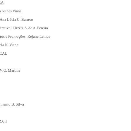
RA
na Nunes Viana
 Ana Lúcia C. Barreto
rativa: Elizete S. de A. Pereira
ntos e Promoções: Rejane Lemos
ela N. Viana
SCAL
V. O. Martins
imento B. Silva
A II