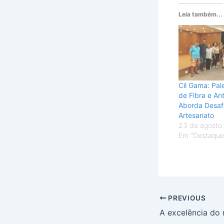
Leia também...
Cil Gama: Pal
de Fibra e An
Aborda Desaf
Artesanato
23 de agosto
Em "Destaque
PREVIOUS