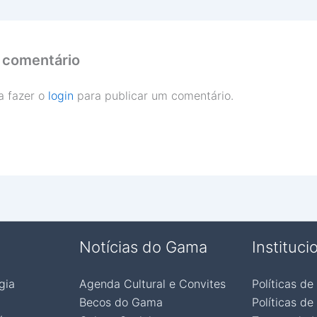
 comentário
a fazer o
login
para publicar um comentário.
Notícias do Gama
Instituci
gia
Agenda Cultural e Convites
Políticas de
Becos do Gama
Políticas de