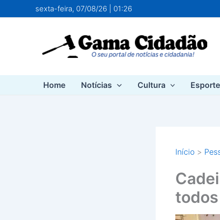
Ir
sexta-feira, 07/08/26 | 01:26
para
o
conteúdo
Home
Notícias
Cultura
Esport
Início
Pess
Cadei
todos