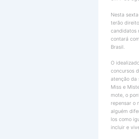
Nesta sexta-
terão direi
candidatos 
contará com
Brasil.
O idealizad
concursos d
atenção da 
Miss e Mist
mote, o pont
repensar o 
alguém difer
los como ig
incluir e vi