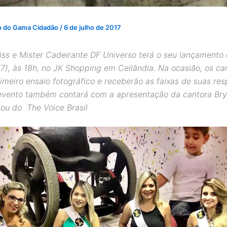
o do Gama Cidadão
/
6 de julho de 2017
ss e Mister Cadeirante DF Universo terá o seu lançamento o
 (7), às 18h, no JK Shopping em Ceilândia. Na ocasião, os c
imeiro ensaio fotográfico e receberão as faixas de suas res
evento também contará com a apresentação da cantora Bry
pou do The Voice Brasil