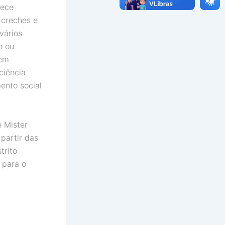
rece
 creches e
vários
o ou
nem
ciência
ento social
 Mister
 partir das
trito
 para o