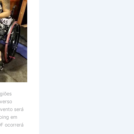
egiões
iverso
evento será
pping em
DF ocorrerá