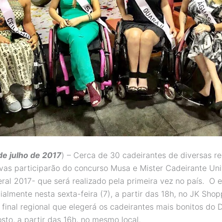
 de julho de 2017
) – Cerca de 30 cadeirantes de diversas r
ivas participarão do concurso Musa e Mister Cadeirante Un
eral 2017- que será realizado pela primeira vez no país. O 
ialmente nesta sexta-feira (7), a partir das 18h, no JK Sho
 final regional que elegerá os cadeirantes mais bonitos do 
sto, a partir das 16h, no mesmo local.