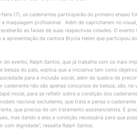
feira (7), os cadeirantes participarão do primeiro ensaio fo
to a maquiagem profissional. Além de capricharem no visual,
receberão as faixas de suas respectivas cidades. O event
 a apresentação da cantora Brycia Helen que participou d
or do evento, Ralph Santos, que já trabalha com os mais im
e beleza do país, explica que a iniciativa tem como objeti
sociedade para a inclusão social, além da quebra de precon
er cadeirante não são apenas concursos de beleza; são, na 
apé inicial, para se refletir sobre a condição dos cadeirant
modelo nacional excludente, que trata e pensa o cadeirant
ente, que precisa de um tratamento assistencialista. É prec
uais, mas dando a eles a condição necessária para que pos
ver com dignidade”, ressalta Ralph Santos.