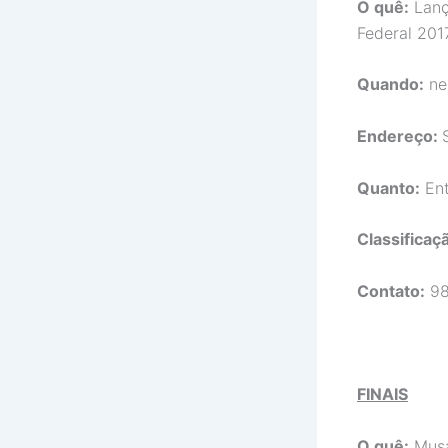
O quê:
Lanç
Federal 201
Quando:
nes
Endereço:
Quanto:
Ent
Classificaçã
Contato:
98
FINAIS
O quê:
Musa 