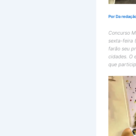
Por
Da redaçã
Concurso Mi
sexta-feira
farão seu pr
cidades. O 
que partici