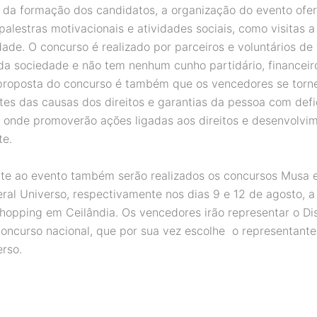
da formação dos candidatos, a organização do evento ofe
alestras motivacionais e atividades sociais, como visitas a
dade. O concurso é realizado por parceiros e voluntários de 
a sociedade e não tem nenhum cunho partidário, financeir
 proposta do concurso é também que os vencedores se tor
tes das causas dos direitos e garantias da pessoa com defi
F, onde promoverão ações ligadas aos direitos e desenvolvim
nte.
te ao evento também serão realizados os concursos Musa e
eral Universo, respectivamente nos dias 9 e 12 de agosto, a
Shopping em Ceilândia. Os vencedores irão representar o Dis
concurso nacional, que por sua vez escolhe o representante
erso.