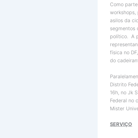
Como parte 
workshops, p
asilos da ci
segmentos d
político. A
representan
física no D
do cadeira
Paralelamen
Distrito Fed
16h, no Jk 
Federal no 
Mister Univ
SERVIÇO