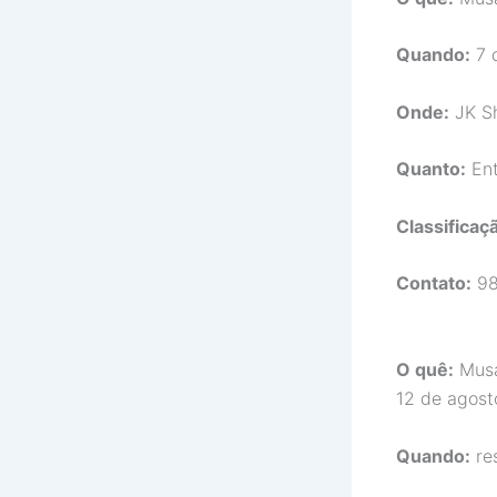
Quando:
7 
Onde:
JK Sh
Quanto:
Ent
Classificaçã
Contato:
98
O quê:
Musa 
12 de agosto
Quando:
res