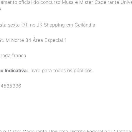
amento oficial do concurso Musa e Mister Cadeirante Univer
7
ta sexta (7), no JK Shopping em Ceilândia
St. M Norte 34 Área Especial 1
rada franca
o Indicativa:
Livre para todos os públicos.
4535336
e Mister Cadeirante Universo Distrito Federal 2017 (etapa 