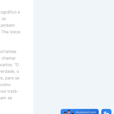
tográfico e
 os
o também
o The Voice
portantes
vo chamar
ceitos. “O
verdade, o
es, para se
e como
iso tratá-
sam se