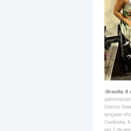
(
Brasília, 6
administrat
Distrito Fed
lançado ofic
Ceilândia. A
em 7 de ago