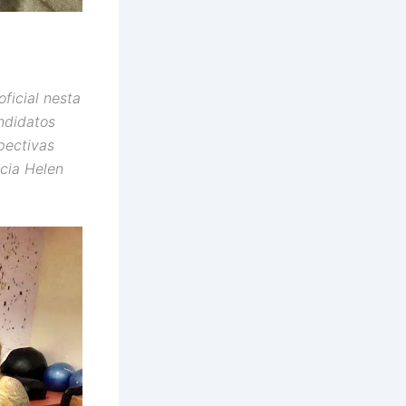
ficial nesta
andidatos
pectivas
cia Helen