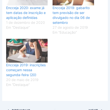
Encceja 2020: exame já
Encceja 2019: gabarito
tem datas de inscrição e
tem previsão de ser
aplicação definidas
divulgado no dia 06 de
1 de dezembro de 2020
setembro
Em "Destaque"
27 de agosto de 2019
Em "Educação"
Encceja 2019: inscrições
começam nessa
segunda-feira (20)
20 de maio de 2019
Em "Destaque"