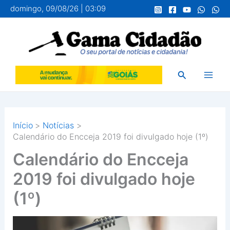
Ir
domingo, 09/08/26 | 03:09
para
o
conteúdo
Pesquisar
Início
Notícias
Calendário do Encceja 2019 foi divulgado hoje (1º)
Calendário do Encceja
2019 foi divulgado hoje
(1º)