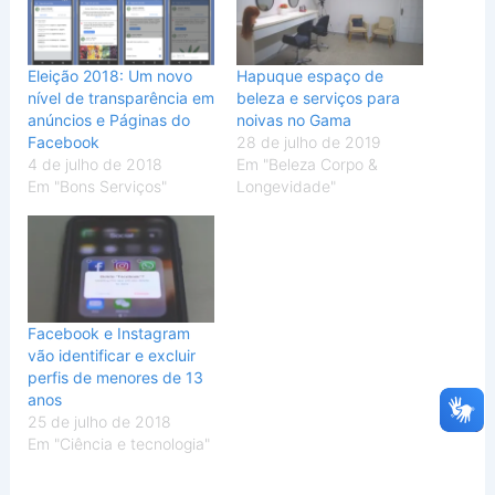
Eleição 2018: Um novo
Hapuque espaço de
nível de transparência em
beleza e serviços para
anúncios e Páginas do
noivas no Gama
Facebook
28 de julho de 2019
4 de julho de 2018
Em "Beleza Corpo &
Em "Bons Serviços"
Longevidade"
Facebook e Instagram
vão identificar e excluir
perfis de menores de 13
anos
25 de julho de 2018
Em "Ciência e tecnologia"