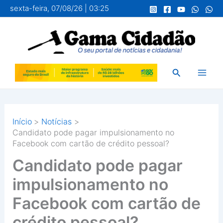
Ir
sexta-feira, 07/08/26 | 03:25
para
o
conteúdo
Pesquisar
Início
Notícias
Candidato pode pagar impulsionamento no
Facebook com cartão de crédito pessoal?
Candidato pode pagar
impulsionamento no
Facebook com cartão de
crédito pessoal?