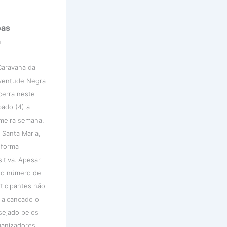
oas
a
Caravana da
ventude Negra
cerra neste
bado (4) a
imeira semana,
 Santa Maria,
 forma
itiva. Apesar
 o número de
rticipantes não
r alcançado o
sejado pelos
ganizadores,