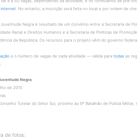
de 8 a 50 vagas, dependendo da atividade, e os formulários de pré-ins
a
internet
. No entanto, a inscrição será feita no local e por ordem de ch
Juventude Negra é resultado de um convênio entre a Secretaria de Polí
ldade Racial e Direitos Humanos e a Secretaria de Políticas de Promoçã
idência da República. Os recursos para o projeto vêm do governo federal
mação
e o número de vagas de cada atividade — válida para
todas
as reg
.
Juventude Negra
ulho de 2015
ras
onselho Tutelar do Setor Sul, próximo ao 9º Batalhão de Polícia Militar, 
ia de fotos: