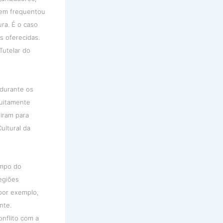
em frequentou
ra. É o caso
s oferecidas.
Tutelar do
 durante os
tuitamente
diram para
ultural da
empo do
egiões
 por exemplo,
nte.
onflito com a