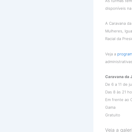
As turmas têm 
disponíveis n
A Caravana da 
Mulheres, Igua
Racial da Pres
Veja a
progra
administrativas
Caravana da 
De 6 a 11 de j
Das 8 às 21 ho
Em frente ao C
Gama
Gratuito
Veja a galer