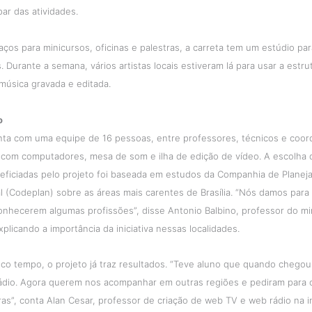
ipar das atividades.
ços para minicursos, oficinas e palestras, a carreta tem um estúdio pa
s. Durante a semana, vários artistas locais estiveram lá para usar a estr
música gravada e editada.
o
nta com uma equipe de 16 pessoas, entre professores, técnicos e coor
 com computadores, mesa de som e ilha de edição de vídeo. A escolha 
eficiadas pelo projeto foi baseada em estudos da Companhia de Plane
al (Codeplan) sobre as áreas mais carentes de Brasília. “Nós damos para 
onhecerem algumas profissões”, disse Antonio Balbino, professor do mi
xplicando a importância da iniciativa nessas localidades.
co tempo, o projeto já traz resultados. “Teve aluno que quando chegou
rádio. Agora querem nos acompanhar em outras regiões e pediram para 
s”, conta Alan Cesar, professor de criação de web TV e web rádio na i