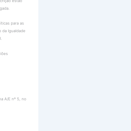
crição estão
egada.
ticas para as
o da Igualdade
.
iões
na A/E nº 5, no