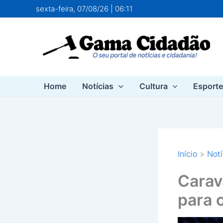
Ir
sexta-feira, 07/08/26 | 06:11
para
o
conteúdo
Home
Notícias
Cultura
Esport
Início
Notí
Carav
para 