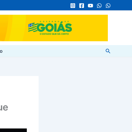
Pesquisar
to
ue