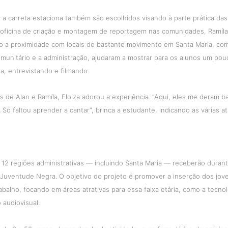
 a carreta estaciona também são escolhidos visando à parte prática das 
 oficina de criação e montagem de reportagem nas comunidades, Ramíl
o a proximidade com locais de bastante movimento em Santa Maria, co
munitário e a administração, ajudaram a mostrar para os alunos um pouc
ta, entrevistando e filmando.
s de Alan e Ramíla, Eloiza adorou a experiência. “Aqui, eles me deram b
Só faltou aprender a cantar”, brinca a estudante, indicando as várias a
 12 regiões administrativas — incluindo Santa Maria — receberão dura
 Juventude Negra. O objetivo do projeto é promover a inserção dos jov
balho, focando em áreas atrativas para essa faixa etária, como a tecnol
 audiovisual.