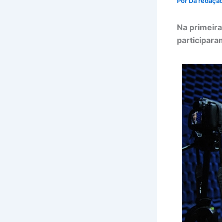
Por
Da redaçã
Na primeira
participara