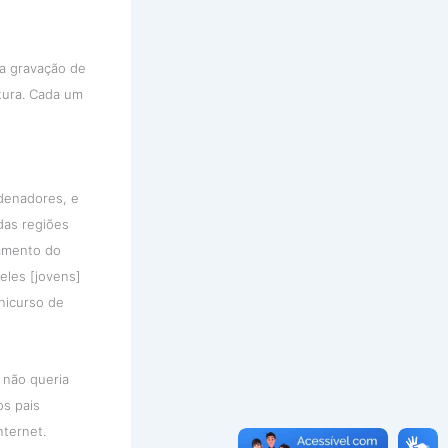
ra gravação de
utura. Cada um
denadores, e
das regiões
jamento do
eles [jovens]
nicurso de
 não queria
os pais
nternet.