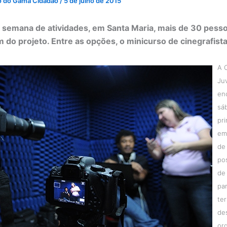
o do Gama Cidadão
/
5 de julho de 2015
 semana de atividades, em Santa Maria, mais de 30 pess
m do projeto. Entre as opções, o minicurso de cinegrafist
A 
Ju
en
sá
pr
em
de
pos
de
pa
te
de
or