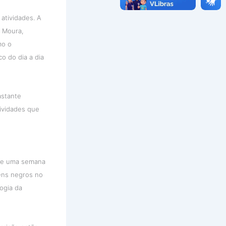
atividades. A
a Moura,
mo o
o do dia a dia
astante
tividades que
nte uma semana
ens negros no
ogia da