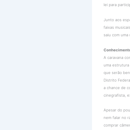
lei para partic
Junto aos espa
faixas musicai
saiu com uma 
Conheciment
A caravana co
uma estrutura
que serão ben
Distrito Feder
a chance de c
cinegrafista, e
Apesar do pou
nem falar no 
comprar câmera