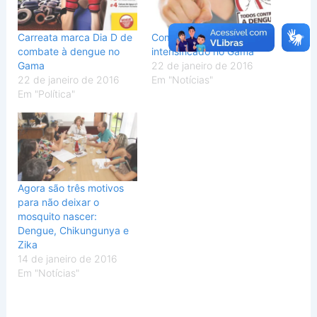
Carreata marca Dia D de
Combate à dengue será
combate à dengue no
intensificado no Gama
Gama
22 de janeiro de 2016
22 de janeiro de 2016
Em "Notícias"
Em "Política"
Agora são três motivos
para não deixar o
mosquito nascer:
Dengue, Chikungunya e
Zika
14 de janeiro de 2016
Em "Notícias"