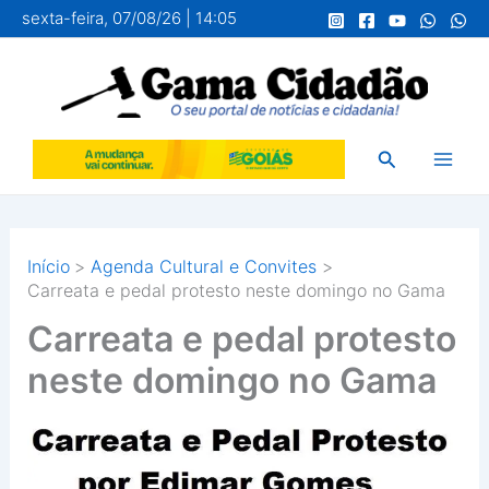
Ir
sexta-feira, 07/08/26 | 14:05
para
o
conteúdo
Pesquisar
Início
Agenda Cultural e Convites
Carreata e pedal protesto neste domingo no Gama
Carreata e pedal protesto
neste domingo no Gama