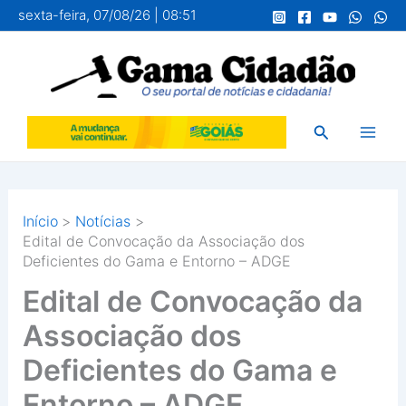
Ir
sexta-feira, 07/08/26 | 08:51
para
o
conteúdo
Pesquisar
Início
Notícias
Edital de Convocação da Associação dos
Deficientes do Gama e Entorno – ADGE
Edital de Convocação da
Associação dos
Deficientes do Gama e
Entorno – ADGE