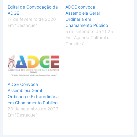
Edital de Convocação da
ADGE convoca
ADGE
Assembleia Geral
17 de fevereiro de 2020
Ordinária em
Em "Destaque"
Chamamento Público
5 de setembro de 2025
Em "Agenda Cultural e
Convites"
ADGE Convoca
Assembleia Geral
Ordinária e Extraordinária
em Chamamento Público
28 de setembro de 2023
Em "Destaque"