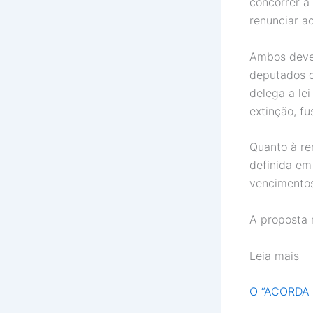
concorrer à 
renunciar a
Ambos dever
deputados d
delega a lei
extinção, f
Quanto à re
definida em 
vencimentos
A proposta 
Leia mais
O “ACORDA