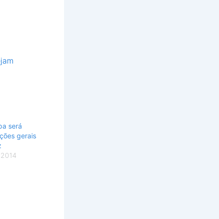
ejam
pa será
ições gerais
z
 2014