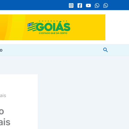
Pesquisar
to
ais
o
ais