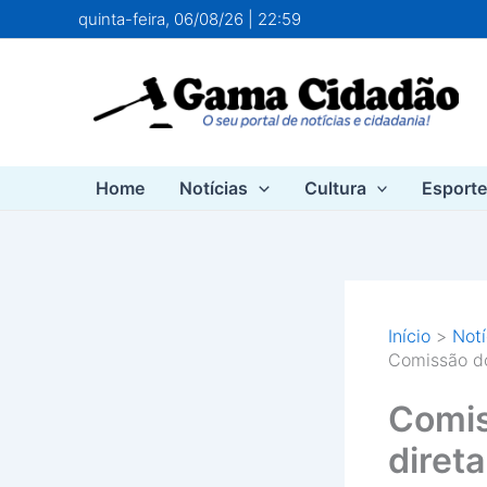
Ir
quinta-feira, 06/08/26 | 22:59
para
o
conteúdo
Home
Notícias
Cultura
Esport
Início
Notí
Comissão do
Comis
diret