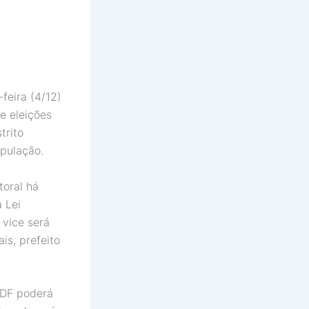
feira (4/12)
e eleições
trito
opulação.
toral há
 Lei
 vice será
is, prefeito
 DF poderá