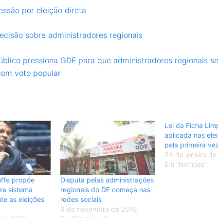
essão por eleição direta
ecisão sobre administradores regionais
Público pressiona GDF para que administradores regionais s
com voto popular
Lei da Ficha Lim
aplicada nas ele
pela primeira ve
24 de janeiro de
Em "Notícias"
ffe propõe
Disputa pelas administrações
bre sistema
regionais do DF começa nas
nte as eleições
redes sociais
6 de novembro de 2018