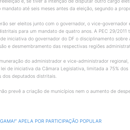
reeleição e, se tiver a intenção de disputar outro cargo elet
o mandato até seis meses antes da eleição, segundo a prop
ão ser eleitos junto com o governador, o vice-governador 
istritais para um mandato de quatro anos. A PEC 29/2011
 de iniciativa do governador do DF o disciplinamento sobre 
usão e desmembramento das respectivas regiões administrat
muneração do administrador e vice-administrador regional,
lei de iniciativa da Câmara Legislativa, limitada a 75% dos
 dos deputados distritais.
não prevê a criação de municípios nem o aumento de despe
 GAMA!” APELA POR PARTICIPAÇÃO POPULAR