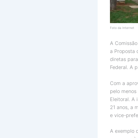
Foto da Internet
A Comissão 
a Proposta 
diretas para
Federal. A p
Com a aprov
pelo menos 
Eleitoral. A
21 anos, a m
e vice-prefe
A exemplo d