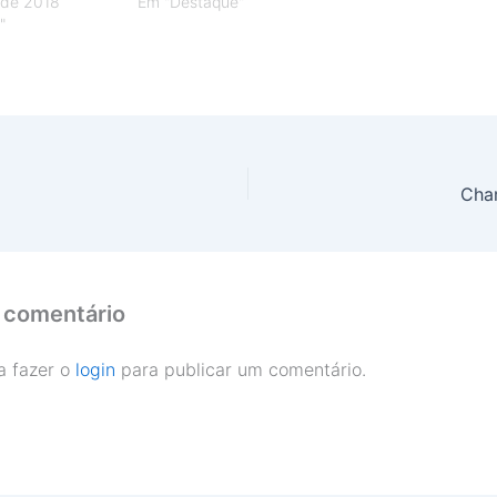
 de 2018
Em "Destaque"
"
Cha
 comentário
a fazer o
login
para publicar um comentário.