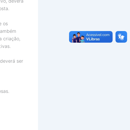
ivo, deverá
osta.
e os
 também
a criação,
ivas.
 deverá ser
sas.