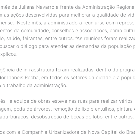
 mês de Juliana Navarro à frente da Administração Regiona
m as ações desenvolvidas para melhorar a qualidade de vid
ense. Neste mês, a administradora reuniu-se com represe
entos da comunidade, conselhos e associações, como cultur
, saúde, feirantes, entre outros. “As reuniões foram realiz
 buscar o diálogo para atender as demandas da população 
explicou.
gência de infraestrutura foram realizadas, dentro do prog
or Ibaneis Rocha, em todos os setores da cidade e a popu
o o trabalho da administração.
ês, a equipe de obras esteve nas ruas para realizar vários
agem, poda de árvores, remoção de lixo e entulhos, pintura 
tapa-buracos, desobstrução de bocas de lobo, entre outros.
s com a Companhia Urbanizadora da Nova Capital do Bras