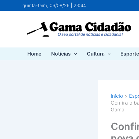
Ir
quinta-feira, 06/08/26 | 23:44
para
o
conteúdo
Home
Notícias
Cultura
Esport
Início
Esp
Confira o b
Gama
Confi
nova 