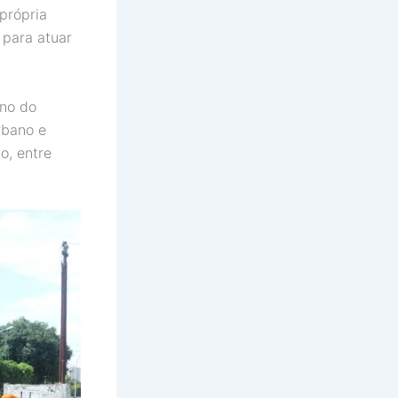
própria
 para atuar
no do
rbano e
o, entre