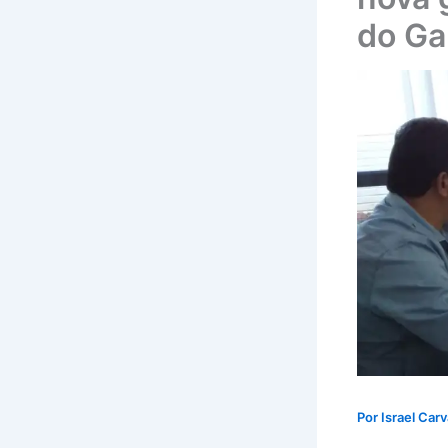
do G
Por
Israel Car