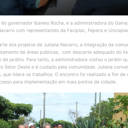
 do governador Ibaneis Rocha, e a administradora do Gama,
avarro com representantes da Faciplac, Fepecs e Unicepla
arte dos projetos de Juliana Navarro, a integração da com
atamento de áreas públicas, com descarte adequado do lixo
de jardins. Para tanto, a administradora visitou o jardim qu
o Setor Oeste e é cuidado pela comunidade. Juliana conv
 que lidera os trabalhos. O encontro foi realizado a fim de
cesso para implementação em mais pontos da cidade.