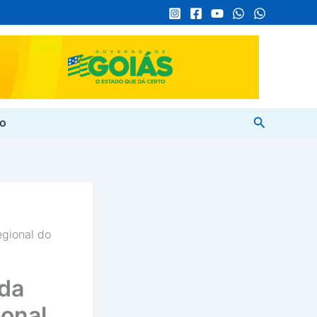
Pesquisar
to
egional do
 da
ional