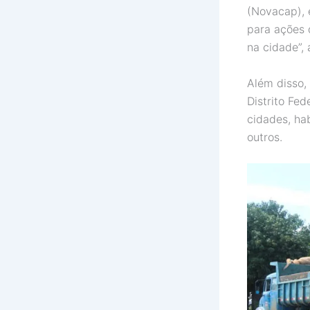
(Novacap), 
para ações 
na cidade”, 
Além disso
Distrito Fed
cidades, ha
outros.