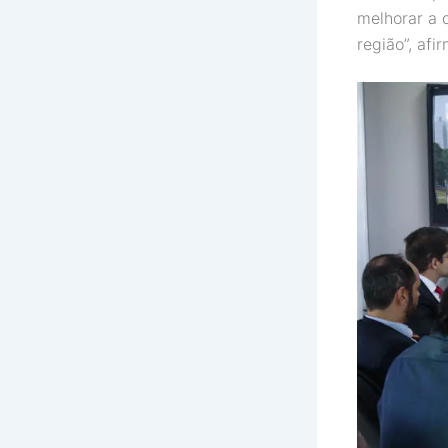
melhorar a 
região”, afi