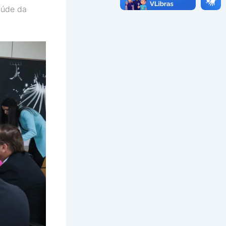
aúde da