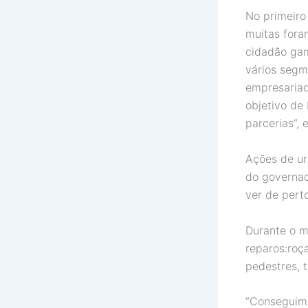
No primeiro
muitas fora
cidadão gam
vários segm
empresariado
objetivo de
parcerias”, 
Ações de ur
do governad
ver de pert
Durante o m
reparos:roç
pedestres, 
“Conseguimo