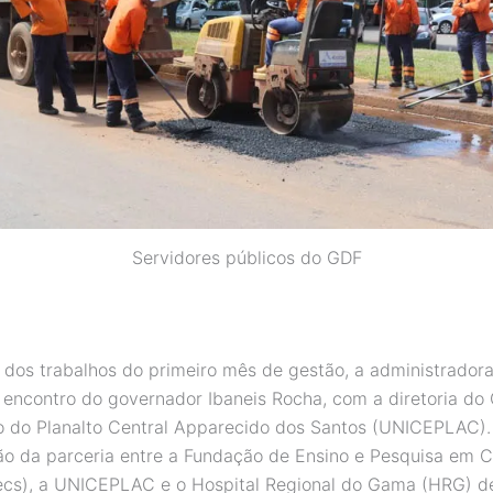
Servidores públicos do GDF
dos trabalhos do primeiro mês de gestão, a administrado
encontro do governador Ibaneis Rocha, com a diretoria do
io do Planalto Central Apparecido dos Santos (UNICEPLAC).
ção da parceria entre a Fundação de Ensino e Pesquisa em C
cs), a UNICEPLAC e o Hospital Regional do Gama (HRG) d