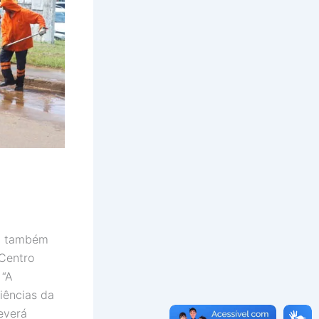
ra também
 Centro
 “A
iências da
everá