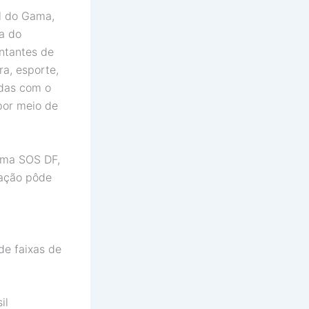
l do Gama,
a do
ntantes de
a, esporte,
adas com o
por meio de
rama SOS DF,
lação pôde
de faixas de
il