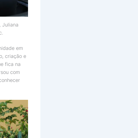
 Juliana
c.
unidade em
, criação e
e fica na
ersou com
 conhecer