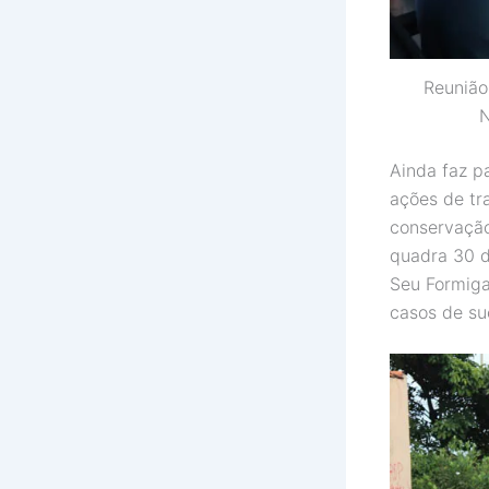
Reunião
N
Ainda faz p
ações de tr
conservação 
quadra 30 d
Seu Formiga,
casos de su