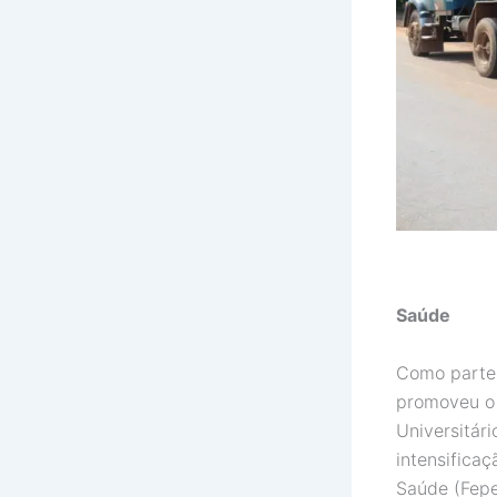
Saúde
Como parte 
promoveu o 
Universitár
intensifica
Saúde (Fepe