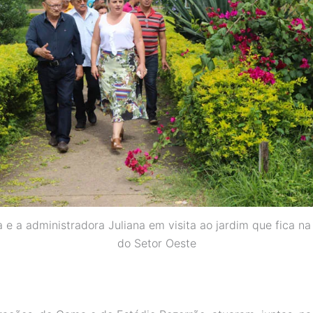
a e a administradora Juliana em visita ao jardim que fica n
do Setor Oeste