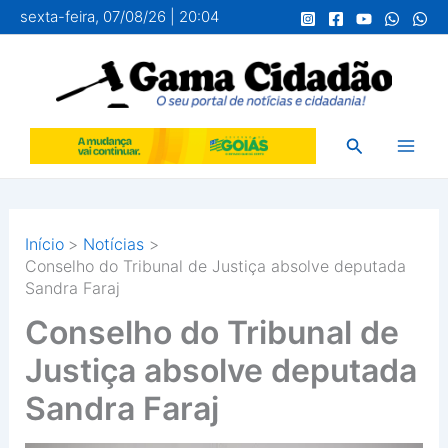
Ir
sexta-feira, 07/08/26 | 20:04
para
o
conteúdo
Pesquisar
Início
Notícias
Conselho do Tribunal de Justiça absolve deputada
Sandra Faraj
Conselho do Tribunal de
Justiça absolve deputada
Sandra Faraj