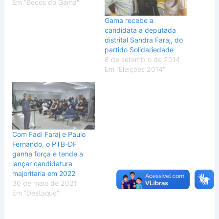
Em "Becos do Gama"
Gama recebe a
candidata a deputada
distrital Sandra Faraj, do
partido Solidariedade
8 de setembro de 2014
Em "Eleições 2014"
Com Fadi Faraj e Paulo
Fernando, o PTB-DF
ganha força e tende a
lançar candidatura
majoritária em 2022
30 de maio de 2021
Em "Destaque"