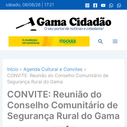
Ir
sábado, 08/08/26 | 17:21
para
o
conteúdo
Pesquisar
Início
Agenda Cultural e Convites
CONVITE: Reunião do Conselho Comunitário de
Segurança Rural do Gama
CONVITE: Reunião do
Conselho Comunitário de
Segurança Rural do Gama