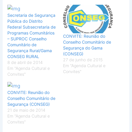
Secretaria de Segurança
Pública do Distrito
Federal Subsecretaria de
Programas Comunitários
CONVITE: Reunião do
– SUPROC Conselho
Conselho Comunitário de
Comunitário de
Segurança do Gama
Segurança Rural/Gama
(CONSEG)
CONSEG RURAL
27 de junho de 2015
8 de abril de 2014
Em "Agenda Cultural e
Em "Agenda Cultural e
Convites"
Convites"
CONVITE: Reunião do
Conselho Comunitário de
Segurança (CONSEG)
21 de maio de 2014
Em "Agenda Cultural e
Convites"