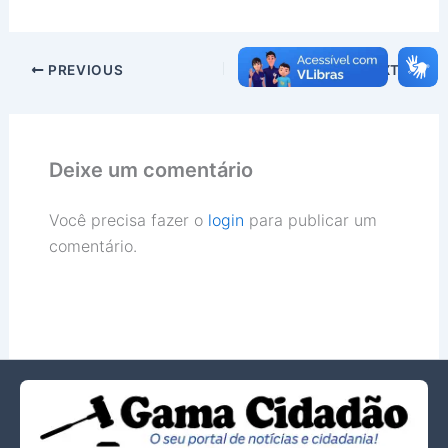
PREVIOUS
NEXT
Deixe um comentário
Você precisa fazer o
login
para publicar um
comentário.