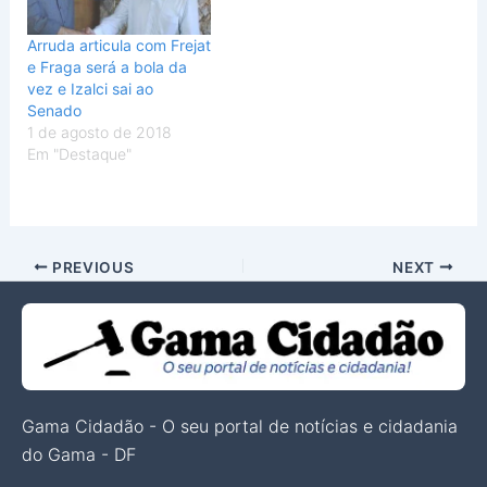
Arruda articula com Frejat
e Fraga será a bola da
vez e Izalci sai ao
Senado
1 de agosto de 2018
Em "Destaque"
PREVIOUS
NEXT
Gama Cidadão - O seu portal de notícias e cidadania
do Gama - DF