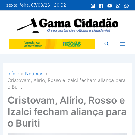
Ir
sexta-feira, 07/08/26 | 20:02
para
o
conteúdo
Pesquisar
Início
Notícias
Cristovam, Alírio, Rosso e Izalci fecham aliança para
o Buriti
Cristovam, Alírio, Rosso e
Izalci fecham aliança para
o Buriti