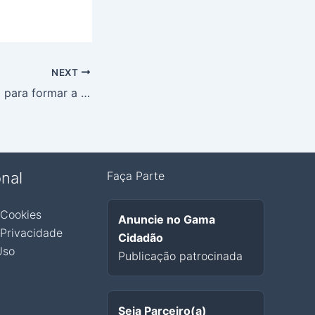
NEXT
No Gama, reunião para formar a comissão organizadora do Observatório Social do Brasil unidade Gama
onal
Faça Parte
 Cookies
Anuncie no Gama
 Privacidade
Cidadão
Uso
Publicação patrocinada
Seja Parceiro(a)