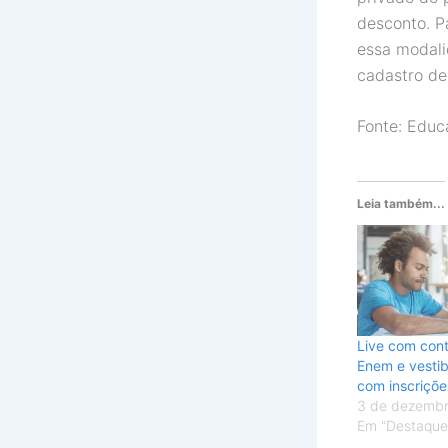
desconto. P
essa modalid
cadastro de
Fonte: Educ
Leia também...
Live com con
Enem e vestib
com inscriçõe
3 de dezemb
Em "Destaque