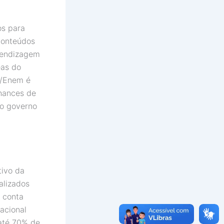
os para
conteúdos
prendizagem
eas do
r/Enem é
hances de
do governo
tivo da
alizados
r conta
acional
 até 70% de