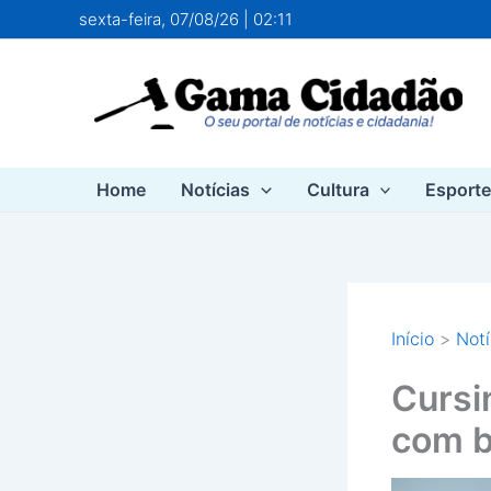
Ir
sexta-feira, 07/08/26 | 02:11
para
o
conteúdo
Home
Notícias
Cultura
Esport
Início
Notí
Cursi
com b