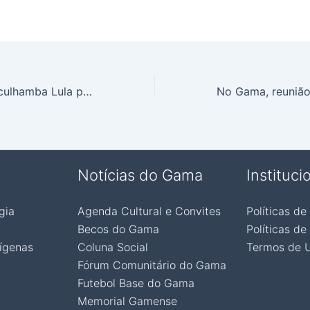
Prêmio Nobel esculhamba Lula perante o mundo (Veja o Vídeo)
Notícias do Gama
Instituci
gia
Agenda Cultural e Convites
Políticas de
Becos do Gama
Políticas de
ígenas
Coluna Social
Termos de 
Fórum Comunitário do Gama
Futebol Base do Gama
Memorial Gamense