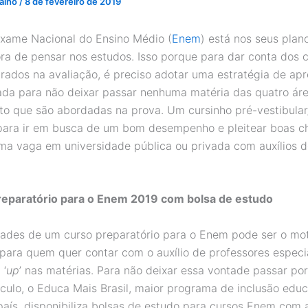
valho
/
8 de fevereiro de 2019
Exame Nacional do Ensino Médio (
Enem
) está nos seus plan
ora de pensar nos estudos. Isso porque para dar conta dos 
rados na avaliação, é preciso adotar uma estratégia de a
da para não deixar passar nenhuma matéria das quatro ár
o que são abordadas na prova. Um cursinho pré-vestibula
 para ir em busca de um bom desempenho e pleitear boas c
ma vaga em universidade pública ou privada com auxílios 
reparatório para o Enem 2019 com bolsa de estudo
ades de um curso preparatório para o Enem pode ser o mo
 para quem quer contar com o auxílio de professores especi
 ‘
up
’ nas matérias. Para não deixar essa vontade passar po
culo, o Educa Mais Brasil, maior programa de inclusão educ
país, disponibiliza bolsas de estudo para cursos Enem com