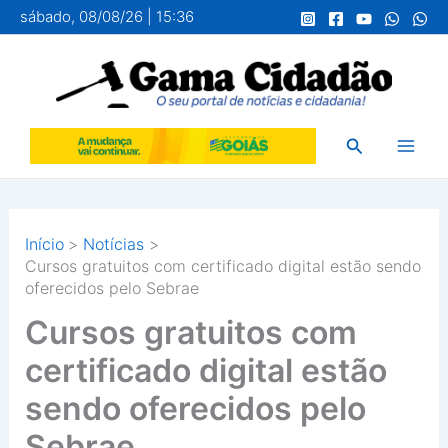
Ir
sábado, 08/08/26 | 15:36
para
o
conteúdo
Pesquisar
Início
Notícias
Cursos gratuitos com certificado digital estão sendo
oferecidos pelo Sebrae
Cursos gratuitos com
certificado digital estão
sendo oferecidos pelo
Sebrae