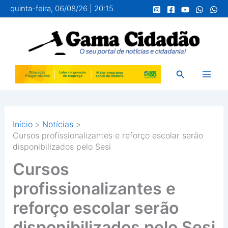
Ir
quinta-feira, 06/08/26 | 20:15
para
o
conteúdo
Pesquisar
Início
Notícias
Cursos profissionalizantes e reforço escolar serão
disponibilizados pelo Sesi
Cursos
profissionalizantes e
reforço escolar serão
disponibilizados pelo Sesi