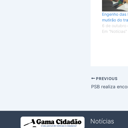
Engenho das 
mutirão do tr
6 de outubro
Em "Notícias"
PREVIOUS
Notícias