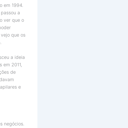
o em 1994.
 passou a
ao ver que o
poder
 vejo que os
.
sceu a ideia
as em 2011,
ções de
e davam
apilares e
s negócios.