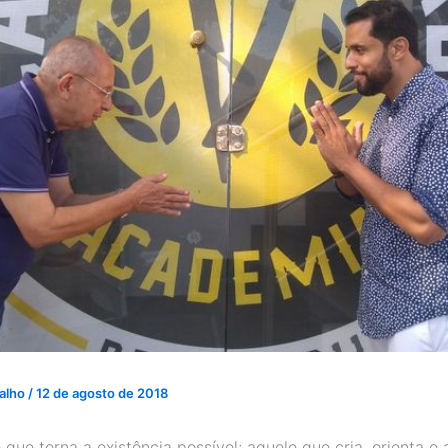
valho
/
12 de agosto de 2018
 que torna a existência possível; aquele que cria, orienta 