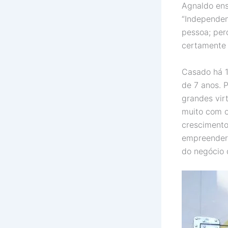
Agnaldo ens
“Independen
pessoa; perd
certamente a
Casado há 1
de 7 anos. 
grandes vir
muito com o
crescimento
empreender.
do negócio 