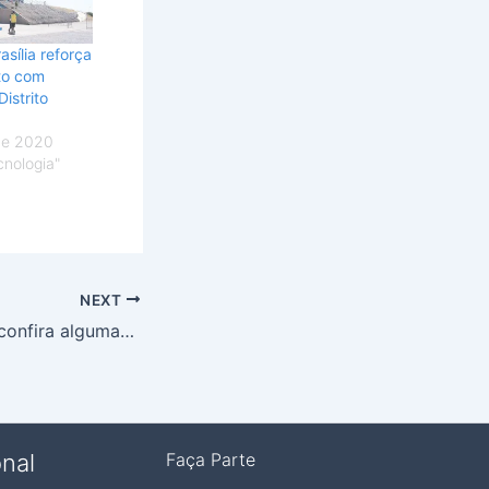
sília reforça
to com
istrito
 de 2020
cnologia"
NEXT
MBA no exterior: confira algumas dicas e realize o seu sonho
onal
Faça Parte