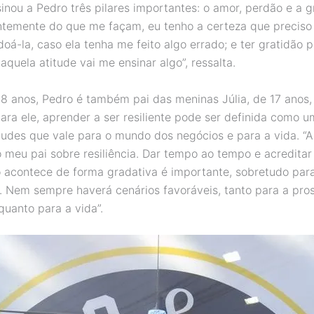
inou a Pedro três pilares importantes: o amor, perdão e a g
temente do que me façam, eu tenho a certeza que preciso
oá-la, caso ela tenha me feito algo errado; e ter gratidão 
quela atitude vai me ensinar algo”, ressalta.
8 anos, Pedro é também pai das meninas Júlia, de 17 anos, 
Para ele, aprender a ser resiliente pode ser definida como 
tudes que vale para o mundo dos negócios e para a vida. “
 meu pai sobre resiliência. Dar tempo ao tempo e acreditar
 acontece de forma gradativa é importante, sobretudo pa
 Nem sempre haverá cenários favoráveis, tanto para a pro
quanto para a vida”.