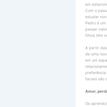
em estacion
Com o passa
estudar nova
Pedro é um 
passar valo
filhos têm o
A partir da
de uma nov
em um espaç
relacioname
preferência 
faciais são
Amor, perdã
Os aprendiz