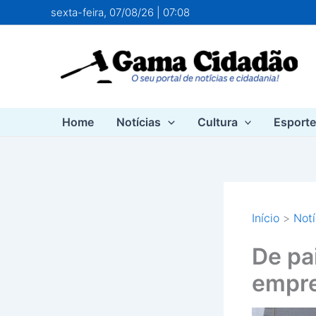
Ir
sexta-feira, 07/08/26 | 07:08
para
o
conteúdo
Home
Notícias
Cultura
Esport
Início
Notí
De pai
empr