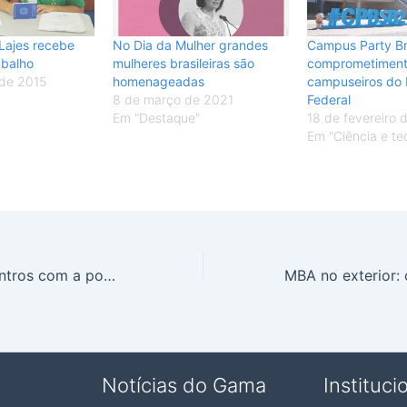
Lajes recebe
No Dia da Mulher grandes
Campus Party Bra
abalho
mulheres brasileiras são
comprometimen
 de 2015
homenageadas
campuseiros do D
8 de março de 2021
Federal
Em "Destaque"
18 de fevereiro
Em "Ciência e te
PSB realiza encontros com a população para elaborar programa de governo
Notícias do Gama
Instituci