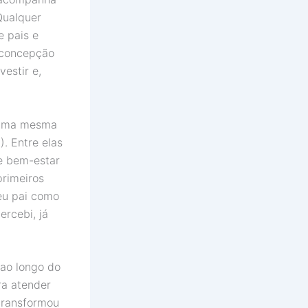
Qualquer
e pais e
 concepção
vestir e,
 uma mesma
). Entre elas
e bem-estar
primeiros
eu pai como
ercebi, já
 ao longo do
ra atender
transformou