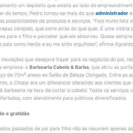
amento um depósito que existia ao lado do empreendiment
r do tempo, Pedro tornou-se mais do que
administrador
e
s possibilidades de produtos e serviços. “Fico muito feliz 
rapaz corajoso, que corre atrás do que quer. É uma vitória 
res para o filho e perceber que ele absorveu. Quase sempre
s pais como heróis e eu me sinto orgulhoso”, afirma Agnaldo
s inovações que desejava trazer para os negócios do pai, na
a empresa: a
Barbearia Cabelo & Barba
, que abriu as port
o de 70m² anexo ao Salão de Beleza Obrigado. Entre as a
nto, o
Chopp
era um diferencial oferecido aos clientes qu
à barbearia na hora de cortar o cabelo. Todos os serviços c
 ofertados, com atendimento para públicos diversificados.
o e gratidão
ados passados de pai para filho não se resumem apenas ao