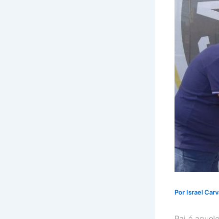
Por
Israel Car
Pai é aquele