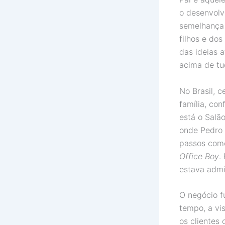
o desenvolv
semelhança 
filhos e do
das ideias a
acima de tu
No Brasil,
família, con
está o Salã
onde Pedro 
passos co
Office Boy
.
estava admi
O negócio f
tempo, a vis
os clientes