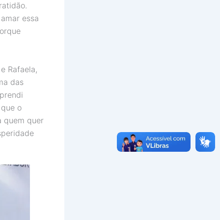
ratidão.
 amar essa
porque
e Rafaela,
uma das
Aprendi
 que o
ra quem quer
speridade