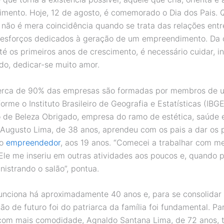
imento. Hoje, 12 de agosto, é comemorado o Dia dos Pais. 
não é mera coincidência quando se trata das relações entr
s esforços dedicados à geração de um empreendimento. Da
té os primeiros anos de crescimento, é necessário cuidar, in
do, dedicar-se muito amor.
 cerca de 90% das empresas são formadas por membros de
forme o Instituto Brasileiro de Geografia e Estatísticas (IBGE
o de Beleza Obrigado, empresa do ramo de estética, saúde 
Augusto Lima, de 38 anos, aprendeu com os pais a dar os 
mo
empreendedor
, aos 19 anos. “Comecei a trabalhar com m
 Ele me inseriu em outras atividades aos poucos e, quando p
nistrando o salão”, pontua.
unciona há aproximadamente 40 anos e, para se consolidar
ão de futuro foi do patriarca da família foi fundamental. Pa
 com mais comodidade, Agnaldo Santana Lima, de 72 anos, 