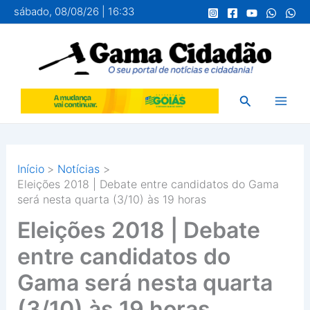
Ir
sábado, 08/08/26 | 16:33
para
o
conteúdo
Pesquisar
Início
Notícias
Eleições 2018 | Debate entre candidatos do Gama
será nesta quarta (3/10) às 19 horas
Eleições 2018 | Debate
entre candidatos do
Gama será nesta quarta
(3/10) às 19 horas