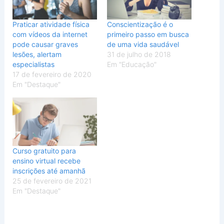
Praticar atividade física
Conscientização é o
com vídeos da internet
primeiro passo em busca
pode causar graves
de uma vida saudável
lesões, alertam
31 de julho de 2018
especialistas
Em "Educação"
17 de fevereiro de 2020
Em "Destaque"
Curso gratuito para
ensino virtual recebe
inscrições até amanhã
25 de fevereiro de 2021
Em "Destaque"