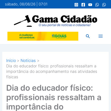
Ir
sábado, 08/08/26 | 07:01
para
o
conteúdo
Pesquisar
Início
Notícias
Dia do educador físico: profissionais ressaltam a
importância do acompanhamento nas atividades
físicas
Dia do educador físico:
profissionais ressaltam a
importância do