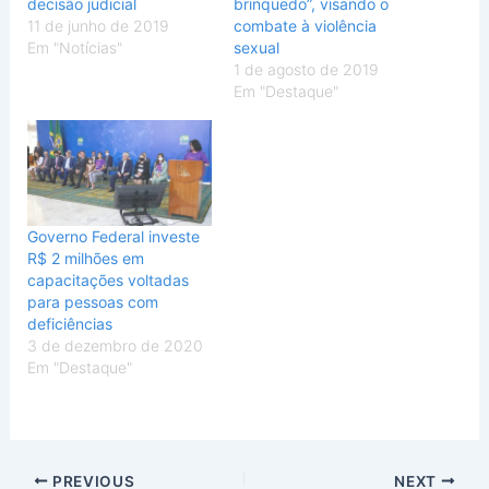
decisão judicial
brinquedo”, visando o
11 de junho de 2019
combate à violência
Em "Notícias"
sexual
1 de agosto de 2019
Em "Destaque"
Governo Federal investe
R$ 2 milhões em
capacitações voltadas
para pessoas com
deficiências
3 de dezembro de 2020
Em "Destaque"
PREVIOUS
NEXT