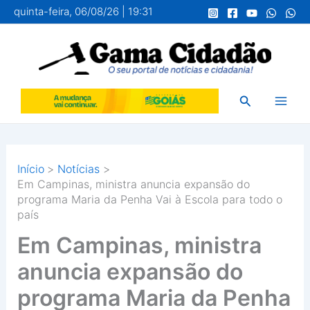
Ir
quinta-feira, 06/08/26 | 19:31
para
o
conteúdo
Pesquisar
Início
Notícias
Em Campinas, ministra anuncia expansão do
programa Maria da Penha Vai à Escola para todo o
país
Em Campinas, ministra
anuncia expansão do
programa Maria da Penha