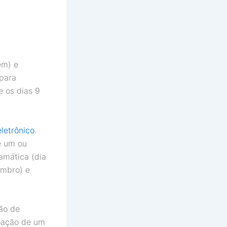
em) e
 para
e os dias 9
eletrônico
.
e um ou
amática (dia
embro) e
ão de
doação de um