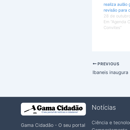
realiza aulão 
revisão para
28 de outubr
Em "Agenda Cu
Convites"
PREVIOUS
Notícias
Ciência e tecnolo
Gama Cidadão - O seu portal