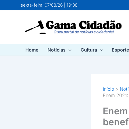
Ir
sexta-feira, 07/08/26 | 19:38
para
o
conteúdo
Home
Notícias
Cultura
Esport
Início
Notí
Enem 2021: 
Enem 
benef