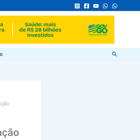
Pesquisar
to
ação
ação