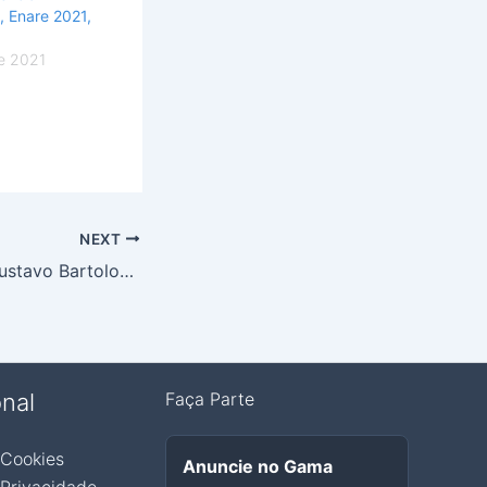
, Enare 2021,
e 2021
NEXT
‘Os 4 Distintos’: Gustavo Bartolozzi lança livro sobre amizade e pessoas com deficiência
onal
Faça Parte
 Cookies
Anuncie no Gama