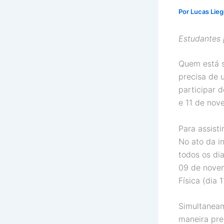
Por
Lucas Lie
Estudantes
Quem está s
precisa de 
participar 
e 11 de nov
Para assist
No ato da i
todos os di
09 de novem
Física (dia 
Simultaneam
maneira pre