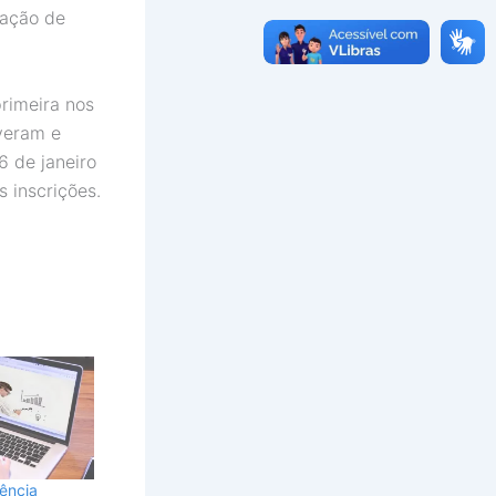
uação de
rimeira nos
veram e
6 de janeiro
 inscrições.
ência