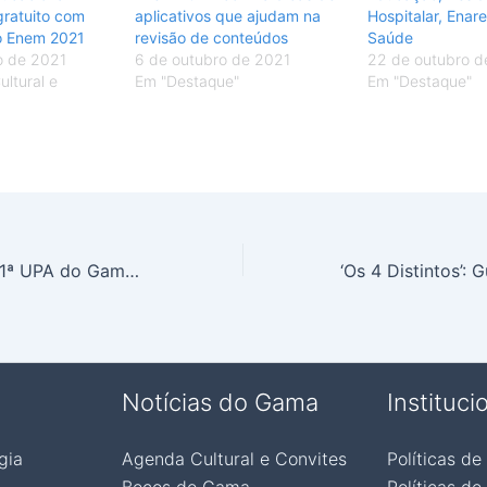
gratuito com
aplicativos que ajudam na
Hospitalar, Enare
 o Enem 2021
revisão de conteúdos
Saúde
o de 2021
6 de outubro de 2021
22 de outubro d
ltural e
Em "Destaque"
Em "Destaque"
Ibaneis inaugura 1ª UPA do Gama, na manhã desta quinta (28)
Notícias do Gama
Instituci
gia
Agenda Cultural e Convites
Políticas de