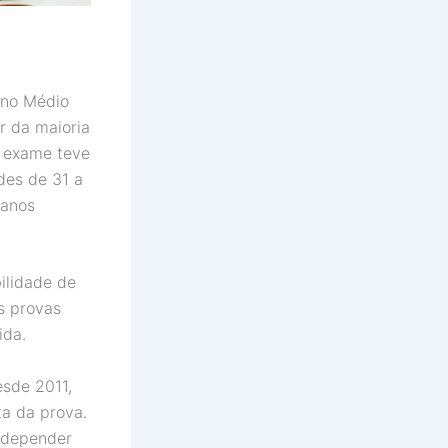
ino Médio
r da maioria
 o exame teve
des de 31 a
 anos
ilidade de
s provas
ida.
esde 2011,
a da prova.
a depender