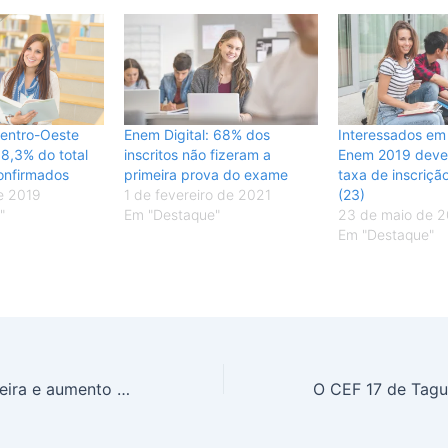
entro-Oeste
Enem Digital: 68% dos
Interessados em 
8,3% do total
inscritos não fizeram a
Enem 2019 deve
confirmados
primeira prova do exame
taxa de inscrição
e 2019
1 de fevereiro de 2021
(23)
"
Em "Destaque"
23 de maio de 2
Em "Destaque"
Mudança de carreira e aumento de renda motivaram busca por cursos on-line