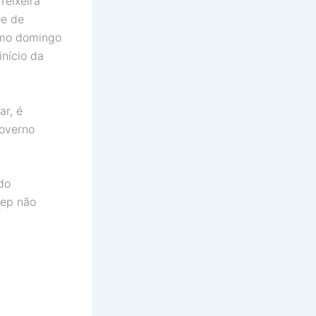
Teixeira
te de
imo domingo
início da
ar, é
Governo
do
nep não