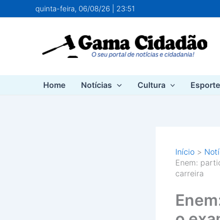
Ir
quinta-feira, 06/08/26 | 23:51
para
o
conteúdo
Home
Notícias
Cultura
Esport
Início
Notí
Enem: parti
carreira
Enem:
o exa