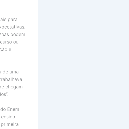
ais para
xpectativas.
ssoas podem
curso ou
ação e
iu de uma
trabalhava
pre chegam
os”.
u do Enem
 ensino
 primeira