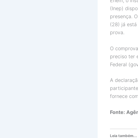
Enem, o Ins
(Inep) dispo
presença. O
(28) já está
prova.
O comprovan
preciso ter
Federal (gov
A declaraçã
participant
fornece com
Fonte: Agên
Leia também...