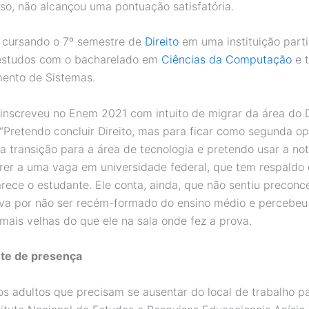
sso, não alcançou uma pontuação satisfatória.
 cursando o 7º semestre de
Direito
em uma instituição partic
 estudos com o bacharelado em
Ciências da Computação
e 
ento de Sistemas.
inscreveu no Enem 2021 com intuito de migrar da área do D
 “Pretendo concluir Direito, mas para ficar como segunda o
 a transição para a área de tecnologia e pretendo usar a n
rer a uma vaga em universidade federal, que tem respaldo
arece o estudante. Ele conta, ainda, que não sentiu preconc
ova por não ser recém-formado do ensino médio e percebeu
mais velhas do que ele na sala onde fez a prova.
te de presença
s adultos que precisam se ausentar do local de trabalho pa