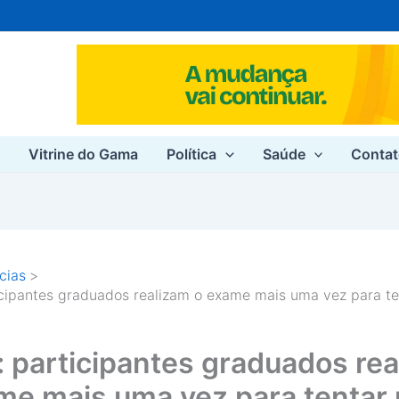
e
Vitrine do Gama
Política
Saúde
Conta
cias
cipantes graduados realizam o exame mais uma vez para te
 participantes graduados rea
me mais uma vez para tentar