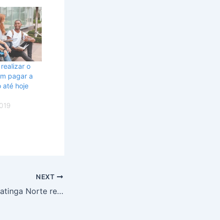
realizar o
m pagar a
 até hoje
019
NEXT
O CEF 17 de Taguatinga Norte recebe mais uma etapa do Grooveonline Prevenção