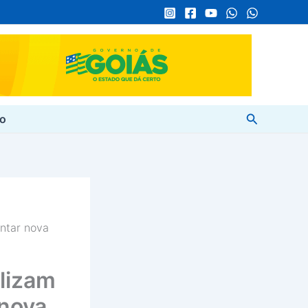
Pesquisar
to
ntar nova
lizam
 nova