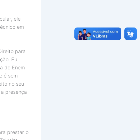
ular, ele
técnico em
ireito para
pção. Eu
ota do Enem
 e é sem
eito no seu
 a presença
ra prestar o