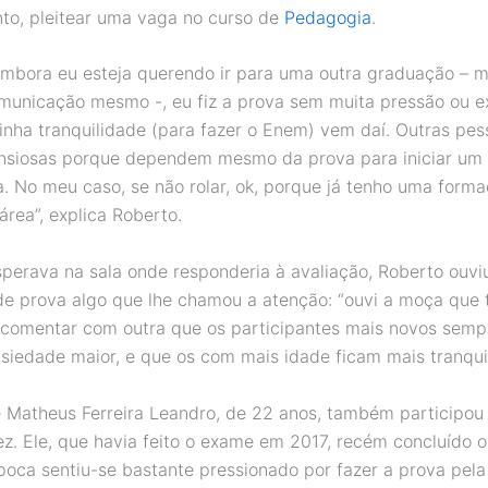
to, pleitear uma vaga no curso de
Pedagogia
.
embora eu esteja querendo ir para uma outra graduação – m
municação mesmo -, eu fiz a prova sem muita pressão ou e
nha tranquilidade (para fazer o Enem) vem daí. Outras pe
ansiosas porque dependem mesmo da prova para iniciar um 
a. No meu caso, se não rolar, ok, porque já tenho uma form
área”, explica Roberto.
perava na sala onde responderia à avaliação, Roberto ouv
 de prova algo que lhe chamou a atenção: “ouvi a moça que 
 comentar com outra que os participantes mais novos sem
iedade maior, e que os com mais idade ficam mais tranquil
 Matheus Ferreira Leandro, de 22 anos, também participo
z. Ele, que havia feito o exame em 2017, recém concluído o
poca sentiu-se bastante pressionado por fazer a prova pela