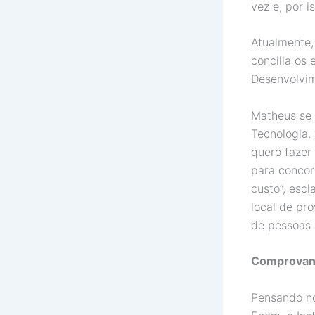
vez e, por i
Atualmente,
concilia os
Desenvolvim
Matheus se 
Tecnologia.
quero fazer
para concor
custo”, escl
local de pr
de pessoas 
Comprovan
Pensando no