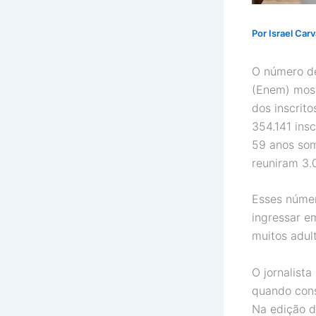
Por
Israel Car
O número de
(Enem) most
dos inscrito
354.141 ins
59 anos som
reuniram 3.
Esses númer
ingressar e
muitos adul
O jornalist
quando cons
Na edição d