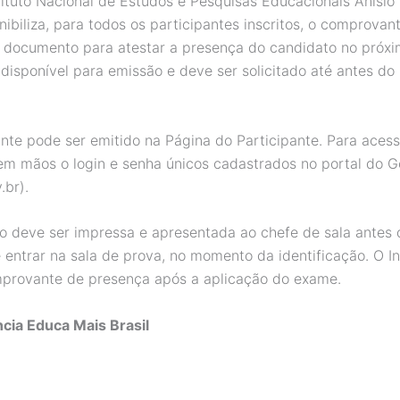
tituto Nacional de Estudos e Pesquisas Educacionais Anísio 
nibiliza, para todos os participantes inscritos, o comprovan
 documento para atestar a presença do candidato no próx
 disponível para emissão e deve ser solicitado até antes do 
te pode ser emitido na Página do Participante. Para acess
 em mãos o login e senha únicos cadastrados no portal do 
.br).
o deve ser impressa e apresentada ao chefe de sala antes 
e entrar na sala de prova, no momento da identificação. O I
provante de presença após a aplicação do exame.
cia Educa Mais Brasil