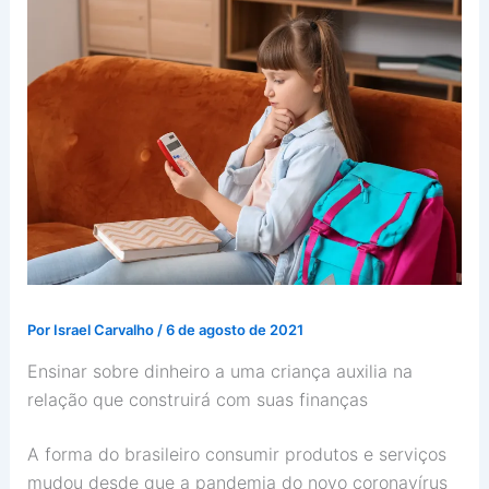
Por
Israel Carvalho
/
6 de agosto de 2021
Ensinar sobre dinheiro a uma criança auxilia na
relação que construirá com suas finanças
A forma do brasileiro consumir produtos e serviços
mudou desde que a pandemia do novo coronavírus