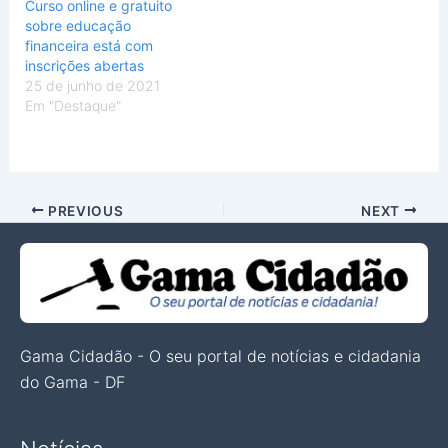
Curso online e gratuito
sobre educação
financeira está com
inscrições abertas
25 de junho de 2021
Em "Destaque"
PREVIOUS
NEXT
Gama Cidadão - O seu portal de notícias e cidadania
do Gama - DF