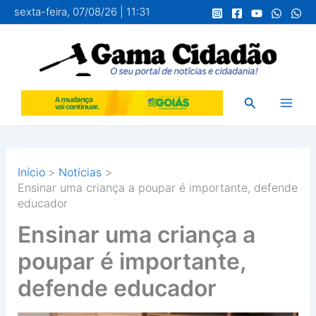
Ir
sexta-feira, 07/08/26 | 11:31
para
o
conteúdo
Pesquisar
Início
Notícias
Ensinar uma criança a poupar é importante, defende
educador
Ensinar uma criança a
poupar é importante,
defende educador