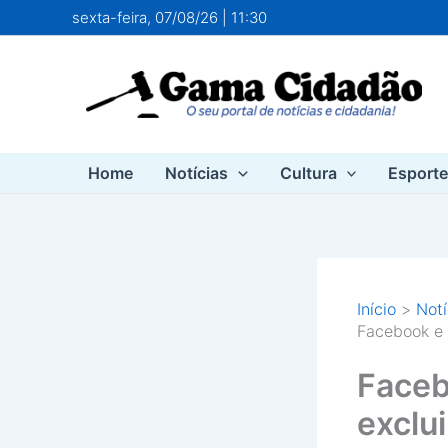
Ir
sexta-feira, 07/08/26 | 11:30
para
o
conteúdo
Home
Notícias
Cultura
Esport
Início
Notí
Facebook e 
Faceb
exclu