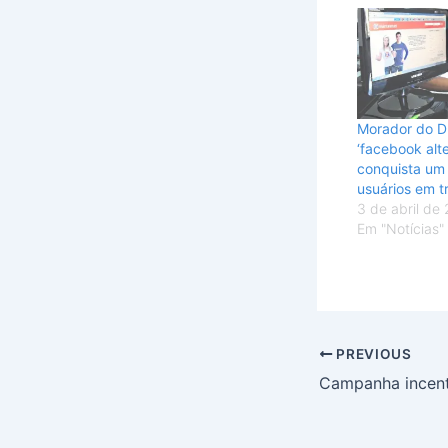
Morador do DF
‘facebook alte
conquista um
usuários em t
3 de abril de
Em "Notícias"
PREVIOUS