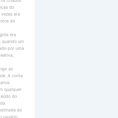
fis criados
icas do
 vezes era
fotos do
igida era
ta quando um
rado por uma
eativa,
ngir as
ook. A conta
 anos.
am qualquer
nteúdo do
da.
estinada ao
o usuário