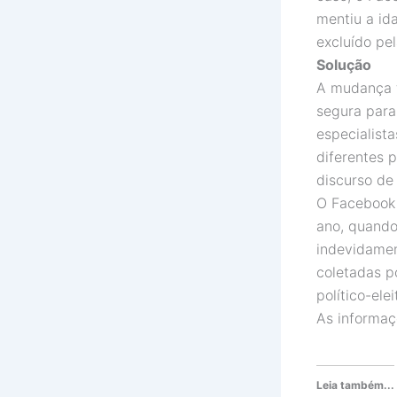
mentiu a id
excluído pe
Solução
A mudança f
segura para
especialist
diferentes 
discurso de 
O Facebook 
ano, quando
indevidamen
coletadas p
político-elei
As informaç
Leia também...