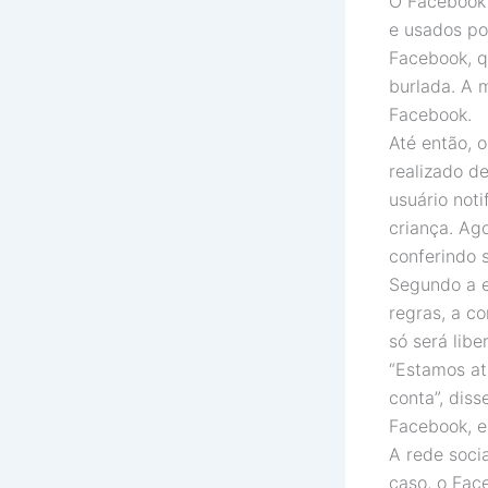
O Facebook 
e usados po
Facebook, q
burlada. A 
Facebook.
Até então, 
realizado d
usuário not
criança. Ago
conferindo s
Segundo a e
regras, a c
só será lib
“Estamos at
conta”, diss
Facebook, e
A rede soci
caso, o Fac