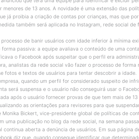
anunciou que terá uma equipe para identificar e excluir per
r menores de 13 anos. A novidade é uma extensão das polít
ue já proibia a criação de contas por crianças, mas que por
medida também será aplicada no Instagram, rede social de 
o processo de banir usuários com idade inferior à mínima ex
e forma passiva: a equipe avaliava o conteúdo de uma con
ificava o Facebook após suspeitar que o perfil era administ
ra, analistas da rede social vão fazer o processo de forma r
e fotos e textos de usuários para tentar descobrir a idade.
mpresa, quando um perfil for considerado suspeito de infri
onta será suspensa e o usuário não conseguirá usar o Faceb
erada após o usuário fornecer provas de que tem mais de 13
ualizando as orientações para revisores para que suspend
e Monika Bickert, vice-presidente global de políticas de co
m uma publicação no blog da rede social, na semana passa
al continua aberta a denúncia de usuários. Em sua página d
ebook diz que, quando consegue identificar que determinad