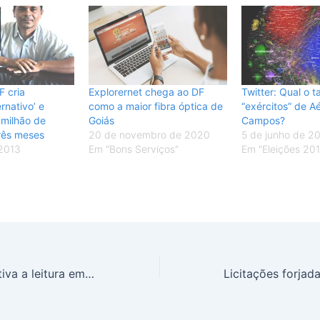
 cria
Explorernet chega ao DF
Twitter: Qual o 
rnativo’ e
como a maior fibra óptica de
“exércitos” de Aé
 milhão de
Goiás
Campos?
rês meses
20 de novembro de 2020
5 de junho de 2
 2013
Em "Bons Serviços"
Em "Eleições 20
Campanha incentiva a leitura em todo país