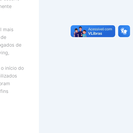
amente
l mais
 de
ogados de
ing,
o início do
ilizados
foram
fins