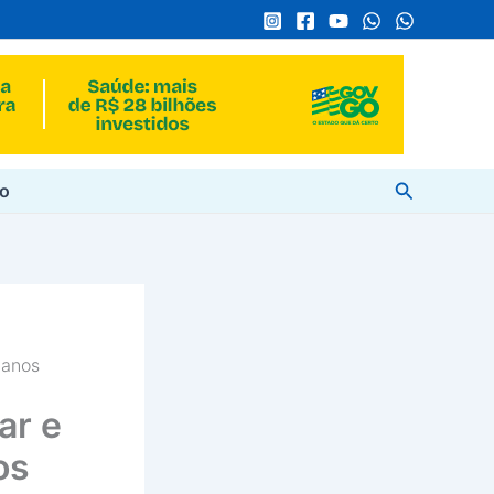
Pesquisar
to
 anos
ar e
os