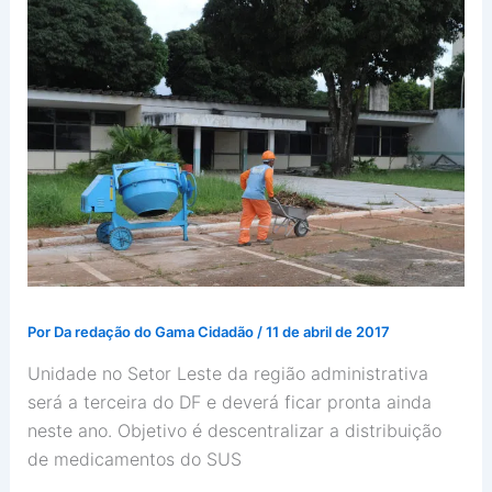
Por
Da redação do Gama Cidadão
/
11 de abril de 2017
Unidade no Setor Leste da região administrativa
será a terceira do DF e deverá ficar pronta ainda
neste ano. Objetivo é descentralizar a distribuição
de medicamentos do SUS