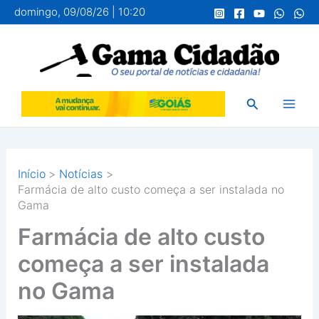
Ir
domingo, 09/08/26 | 10:20
para
o
conteúdo
Pesquisar
Início
Notícias
Farmácia de alto custo começa a ser instalada no
Gama
Farmácia de alto custo
começa a ser instalada
no Gama