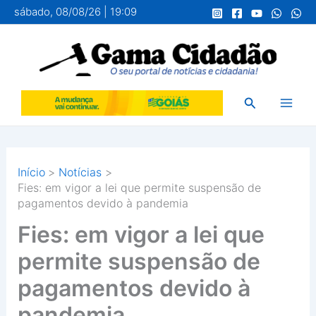
Ir
sábado, 08/08/26 | 19:09
para
o
conteúdo
Pesquisar
Início
Notícias
Fies: em vigor a lei que permite suspensão de
pagamentos devido à pandemia
Fies: em vigor a lei que
permite suspensão de
pagamentos devido à
pandemia