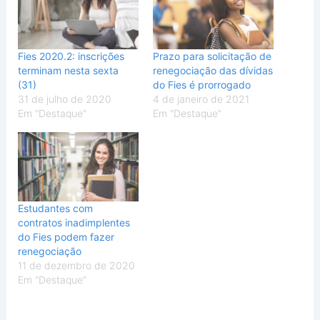
Fies 2020.2: inscrições
Prazo para solicitação de
terminam nesta sexta
renegociação das dívidas
(31)
do Fies é prorrogado
31 de julho de 2020
4 de janeiro de 2021
Em "Destaque"
Em "Destaque"
Estudantes com
contratos inadimplentes
do Fies podem fazer
renegociação
11 de dezembro de 2020
Em "Destaque"