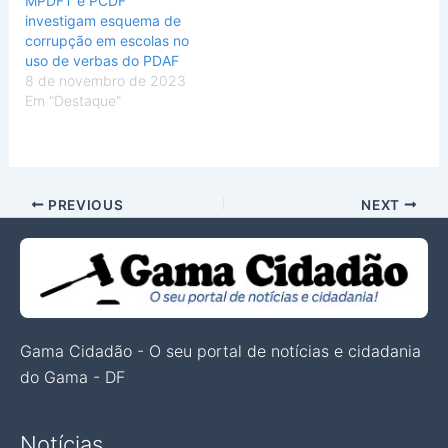
MPDFT e PCDF
investigam esquema de
corrupção em escolas no
uso de verbas do PDAF
8 de novembro de 2023
Em "Destaque"
PREVIOUS
NEXT
Gama Cidadão - O seu portal de notícias e cidadania
do Gama - DF
Notícias