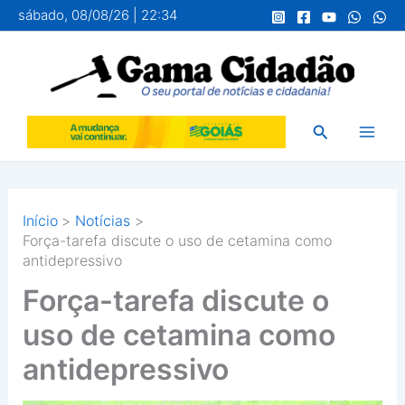
Ir
sábado, 08/08/26 | 22:34
para
o
conteúdo
Pesquisar
Início
Notícias
Força-tarefa discute o uso de cetamina como
antidepressivo
Força-tarefa discute o
uso de cetamina como
antidepressivo