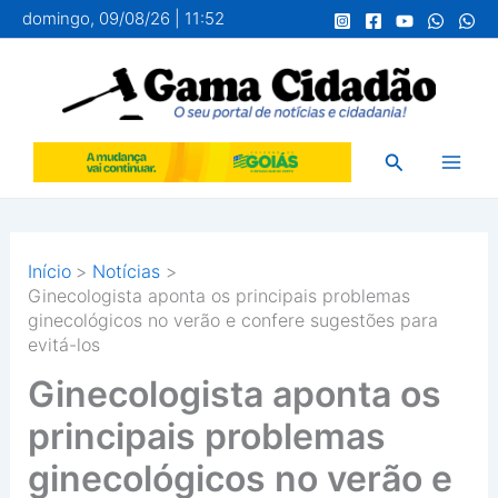
Ir
domingo, 09/08/26 | 11:52
para
o
conteúdo
Pesquisar
Início
Notícias
Ginecologista aponta os principais problemas
ginecológicos no verão e confere sugestões para
evitá-los
Ginecologista aponta os
principais problemas
ginecológicos no verão e