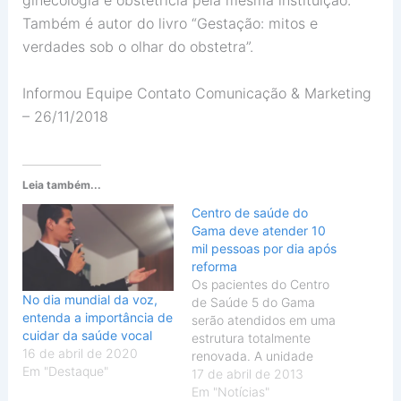
Também é autor do livro “Gestação: mitos e
verdades sob o olhar do obstetra”.
Informou Equipe Contato Comunicação & Marketing
– 26/11/2018
Leia também...
Centro de saúde do
Gama deve atender 10
mil pessoas por dia após
reforma
Os pacientes do Centro
No dia mundial da voz,
de Saúde 5 do Gama
entenda a importância de
serão atendidos em uma
cuidar da saúde vocal
estrutura totalmente
16 de abril de 2020
renovada. A unidade
Em "Destaque"
recebeu R$ 900 mil de
17 de abril de 2013
investimento para
Em "Notícias"