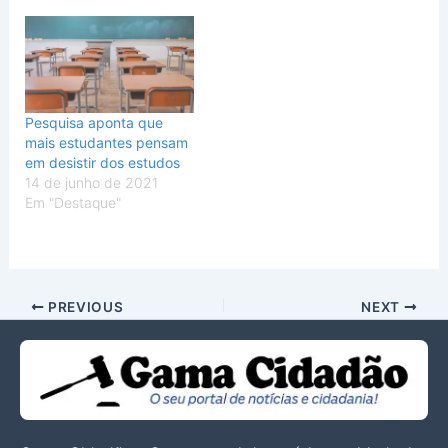
recuperação completa do
teto, piso e banheiros e
manutenção das
instalações elétrica e
hidráulica, além da
pintura. O local entrou em
Pesquisa aponta que
funcionamento hoje com
mais estudantes pensam
a…
em desistir dos estudos
14 de junho de 2021
Em "Destaque"
PREVIOUS
NEXT