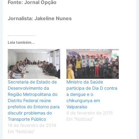
Fonte: Jornal Opção
Jornalista:
Jakeline Nunes
Leia também...
Secretaria de Estado de
Ministro da Saúde
Desenvolvimento da
participa de Dia D contra
Região Metropolitana do
a dengue e o
Distrito Federal reúne
chikungunya em
prefeitos do Entorno para
Valparaíso
discutir problemas do
8 de fevereiro de 2015
Transporte Público
Em "Notícias"
19 de fevereiro de 2014
Em "Notícias"