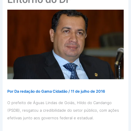
Por
Da redação do Gama Cidadão
/
11 de julho de 2016
O prefeito de Águas Lindas de Goiás, Hildo do Candango
(PSDB), resgatou a credibilidade do setor público, com ações
efetivas junto aos governos federal e estadual.