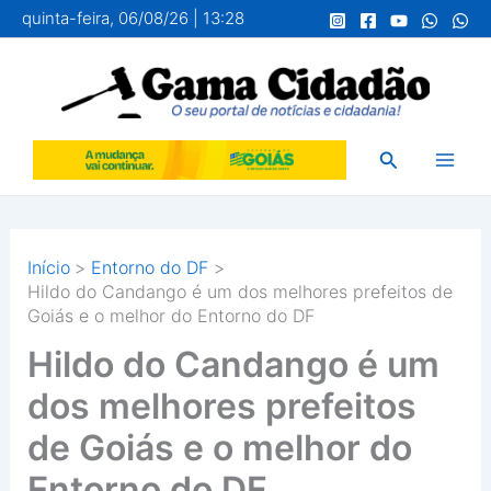
Ir
quinta-feira, 06/08/26 | 13:28
para
o
conteúdo
Pesquisar
Início
Entorno do DF
Hildo do Candango é um dos melhores prefeitos de
Goiás e o melhor do Entorno do DF
Hildo do Candango é um
dos melhores prefeitos
de Goiás e o melhor do
Entorno do DF