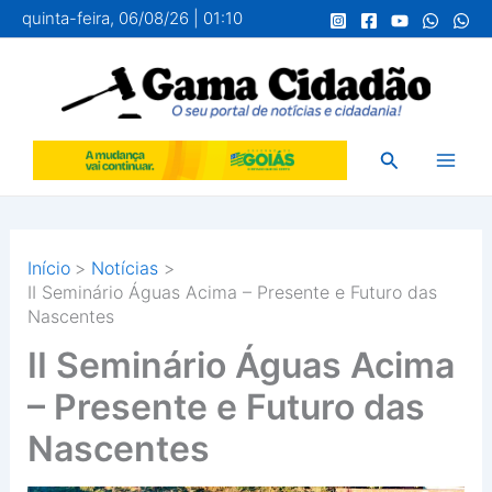
Ir
quinta-feira, 06/08/26 | 01:10
para
o
conteúdo
Pesquisar
Início
Notícias
II Seminário Águas Acima – Presente e Futuro das
Nascentes
II Seminário Águas Acima
– Presente e Futuro das
Nascentes