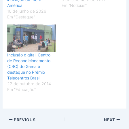
América
Em "Notícias"
10 de junho de 2026
Em "Destaque"
Inclusão digital: Centro
de Recondicionamento
(CRC) do Gama é
destaque no Prêmio
Telecentros Brasil
22 de outubro de 2014
Em "Educação"
PREVIOUS
NEXT