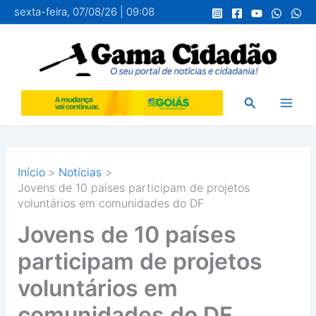
Ir
sexta-feira, 07/08/26 | 09:08
para
o
conteúdo
Pesquisar
Início
Notícias
Jovens de 10 países participam de projetos
voluntários em comunidades do DF
Jovens de 10 países
participam de projetos
voluntários em
comunidades do DF