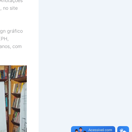
s Anotações
 no site
gn gráfico
EPH,
 anos, com