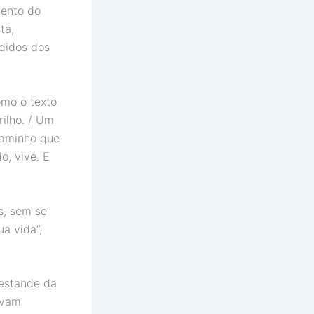
mento do
ta,
edidos dos
omo o texto
ilho. / Um
caminho que
o, vive. E
s, sem se
a vida”,
 estande da
avam