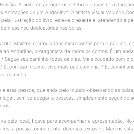
 Brasília. A noite de autógrafos celebrou o mais novo lança
s Anotações de um Andarilho”. O artista visual Valdério Cos
 pela ilustração do livro, esteve presente e, atendendo a p
ambém assinou dedicatórias nas obras.
vento, Mairton recitou vários microcontos para o público, c
a ao Andarilho, protagonista de todos os contos: É um andar
 / Segue seu caminho todos os dias. Mais ocupado com o 
 / E, por isso mesmo, vive mais que caminha. / E, caminhand
ve, caminha.
o é essa pessoa, que anda pelo mundo observando as coisa
 lugar, sem se apegar a pessoas, simplesmente seguindo su
rcos.
a pelo local, ficava para acompanhar a apresentação. No
o-íris, a poesia tomou conta: diversos textos de Marcos est