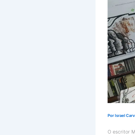
Por
Israel Car
O escritor M