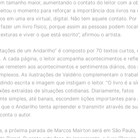
em tamanho maior, aumentando o contato do leitor com a ob
eitou o momento para reforçar a importância dos livros na c
s em uma era virtual, digital. Não tem aquele contato. Por 
fazer um livro físico, porque assim as pessoas podem tocar,
texturas e viver o que está escrito”, afirmou o artista.
tações de um Andarilho” é composto por 70 textos curtos, 
. A cada página, o leitor acompanha acontecimentos e refl
ue remetem aos acontecimentos e sentimentos diários, dos 
mplexos. As ilustrações de Valdério complementam o traba
dindo escrita e imagem que instigam o leitor. “O livro é a s
xões extraídas de situações cotidianas. Diariamente, fatos
te simples, até banais, escondem lições importantes para 
s que o Andarilho tenta apreender e transmitir através de su
conta o autor.
ia, a próxima parada de Marcos Mairton será em São Paulo,