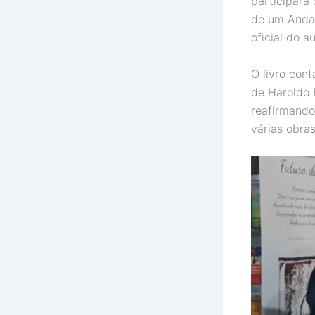
participará
de um Andar
oficial do a
O livro con
de Haroldo 
reafirmando
várias obras