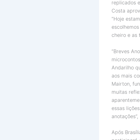
replicados 
Costa aprov
“Hoje estamo
escolhemos 
cheiro e as 
“Breves Ano
microcontos
Andarilho q
aos mais co
Mairton, fun
muitas refle
aparentemen
essas liçõe
anotações”, 
Após Brasíl