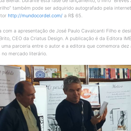
 da Bienal. Durante esta fase de lançamento, o livro “Breve
ilho” também pode ser adquirido autografado pela internet,
utor
http://mundocordel.com/
a R$ 65.
ta com a apresentação de José Paulo Cavalcanti Filho e desi
Brito, CEO da Criatus Design. A publicação é da Editora IM
 uma parceria entre o autor e a editora que comemora dez
 no mercado literário.