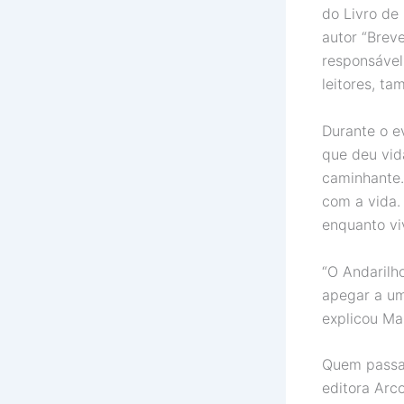
do Livro de
autor “Breve
responsável
leitores, t
Durante o e
que deu vid
caminhante.
com a vida.
enquanto vi
“O Andarilh
apegar a um
explicou Ma
Quem passav
editora Arc