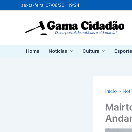
Ir
sexta-feira, 07/08/26 | 19:24
para
o
conteúdo
Home
Notícias
Cultura
Esport
Início
Notí
Mairt
Andar