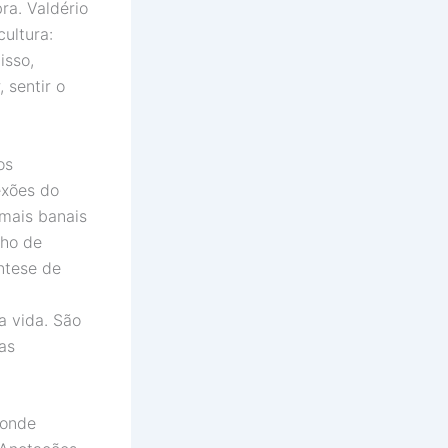
ra. Valdério
ultura:
isso,
 sentir o
os
exões do
mais banais
lho de
íntese de
a vida. São
as
 onde