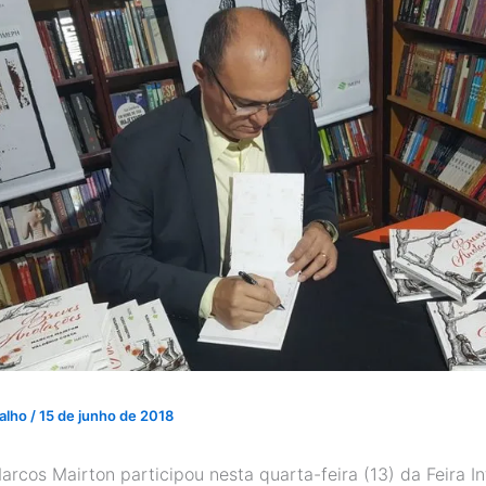
valho
/
15 de junho de 2018
arcos Mairton participou nesta quarta-feira (13) da Feira In