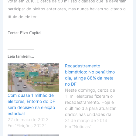
votar em 2010. E cerca de 50 mil são cidadãos que já deveriam
participar de pleitos anteriores, mas nunca haviam solicitado o
título de eleitor.
Fonte: Eixo Capital
Leia também...
Recadastramento
biométrico: No penúltimo
dia, atinge 88% da meta
no DF
Neste domingo, cerca de
Com quase 1 milhão de
11 mil eleitores fizeram o
eleitores, Entorno do DF
recadastramento. Hoje é
será decisivo na eleição
o último dia para atualizar
estadual
dados nas unidades da
22 de maio de 2022
Justiça Eleitoral
31 de março de 2014
Em "Eleições 2022"
(Foto:
Em "Notícias"
Reprodução/RPCTV)