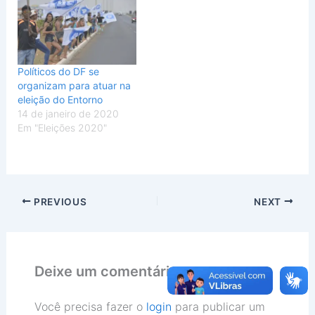
(Foto:
Reprodução/RPCTV) O
Tribunal Regional Eleitoral
(TRE) informou que, a um
dia de terminar o prazo
Políticos do DF se
para realizar o
organizam para atuar na
recadastramento
eleição do Entorno
eleitoral, 88,08% dos
14 de janeiro de 2020
eleitores…
Em "Eleições 2020"
PREVIOUS
NEXT
Deixe um comentário
Você precisa fazer o
login
para publicar um