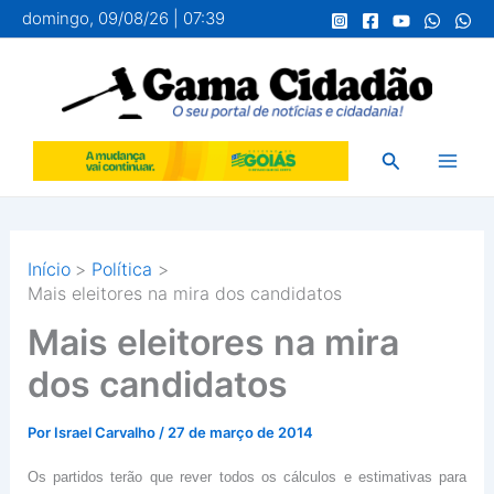
Ir
domingo, 09/08/26 | 07:39
para
o
conteúdo
Pesquisar
Início
Política
Mais eleitores na mira dos candidatos
Mais eleitores na mira
dos candidatos
Por
Israel Carvalho
/
27 de março de 2014
Os partidos terão que rever todos os cálculos e estimativas para